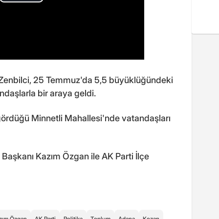
 Zenbilci, 25 Temmuz'da 5,5 büyüklüğündeki
aşlarla bir araya geldi.
r gördüğü Minnetli Mahallesi'nde vatandaşları
e Başkanı Kazım Özgan ile AK Parti İlçe
zım Özgan
AK Parti
Politika
Toplum
Adana
Kozan