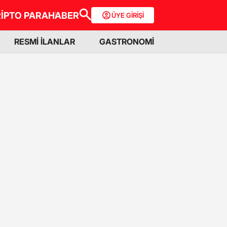
İPTO PARA
HABER
ÜYE GİRİŞİ
RESMİ İLANLAR
GASTRONOMİ