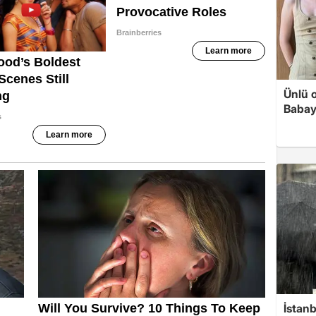
Ünlü 
Babay
İstanb