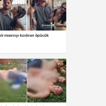
klı mısırcıyı kızdıran öpücük