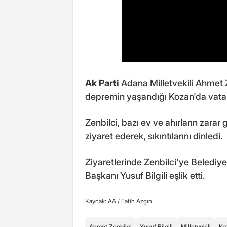
Ak Parti
Adana Milletvekili Ahmet
depremin yaşandığı Kozan'da vatand
Zenbilci, bazı ev ve ahırların zara
ziyaret ederek, sıkıntılarını dinledi.
Ziyaretlerinde Zenbilci'ye Belediy
Başkanı Yusuf Bilgili eşlik etti.
Kaynak: AA /
Fatih Azgın
Ahmet Zenbilci
Yusuf Bilgili
Milletvekili
Ka