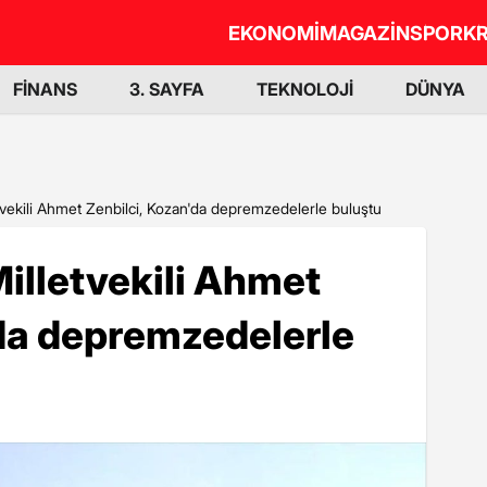
EKONOMİ
MAGAZİN
SPOR
KR
FİNANS
3. SAYFA
TEKNOLOJİ
DÜNYA
tvekili Ahmet Zenbilci, Kozan'da depremzedelerle buluştu
illetvekili Ahmet
'da depremzedelerle