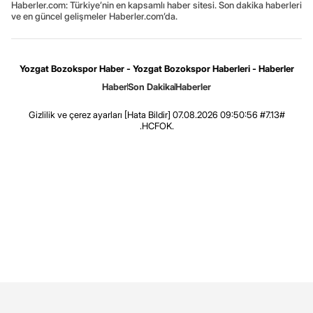
Haberler.com: Türkiye’nin en kapsamlı haber sitesi. Son dakika haberleri
ve en güncel gelişmeler Haberler.com’da.
Yozgat Bozokspor Haber - Yozgat Bozokspor Haberleri - Haberler
Haber
Son Dakika
Haberler
Gizlilik ve çerez ayarları
[Hata Bildir]
07.08.2026 09:50:56 #7.13#
.HCFOK.