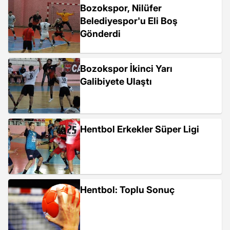
Bozokspor, Nilüfer
Belediyespor'u Eli Boş
Gönderdi
Bozokspor İkinci Yarı
Galibiyete Ulaştı
Hentbol Erkekler Süper Ligi
Hentbol: Toplu Sonuç