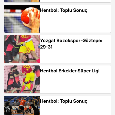
Hentbol: Toplu Sonuç
Yozgat Bozokspor-Göztepe:
29-31
Hentbol Erkekler Süper Ligi
Hentbol: Toplu Sonuç