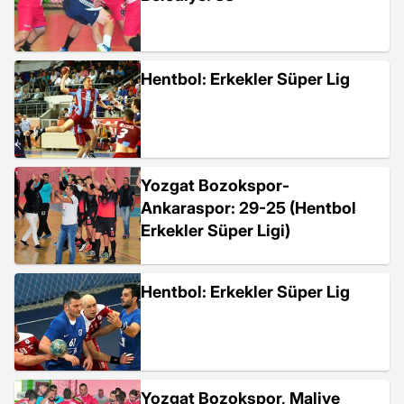
Hentbol: Erkekler Süper Lig
Yozgat Bozokspor-
Ankaraspor: 29-25 (Hentbol
Erkekler Süper Ligi)
Hentbol: Erkekler Süper Lig
Yozgat Bozokspor, Maliye