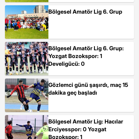
Bölgesel Amatör Lig 6. Grup
Bölgesel Amatör Lig 6. Grup:
Yozgat Bozokspor: 1
Develigücü: 0
Gözlemci günü şaşırdı, maç 15
dakika geç başladı
Bölgesel Amatör Lig: Hacılar
Erciyesspor: 0 Yozgat
Bozokspor: 1