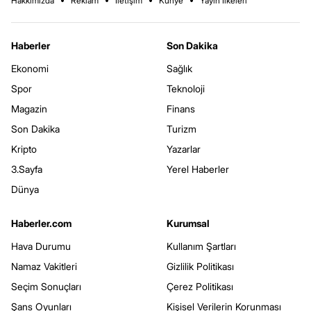
Hakkımızda
Reklam
İletişim
Künye
Yayın İlkeleri
Haberler
Son Dakika
Ekonomi
Sağlık
Spor
Teknoloji
Magazin
Finans
Son Dakika
Turizm
Kripto
Yazarlar
3.Sayfa
Yerel Haberler
Dünya
Haberler.com
Kurumsal
Hava Durumu
Kullanım Şartları
Namaz Vakitleri
Gizlilik Politikası
Seçim Sonuçları
Çerez Politikası
Şans Oyunları
Kişisel Verilerin Korunması