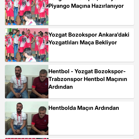
Piyango Maçına Hazırlanıyor
Yozgat Bozokspor Ankara'daki
Yozgatlıları Maça Bekliyor
Hentbol - Yozgat Bozokspor-
Trabzonspor Hentbol Maçının
Ardından
Hentbolda Maçın Ardından