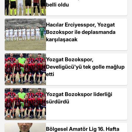
belli oldu
Hacılar Erciyesspor, Yozgat
Bozokspor ile deplasmanda
karşılaşacak
Yozgat Bozokspor,
Develigücü'yü tek golle mağlup
etti
Yozgat Bozokspor liderliği
sürdürdü
Bölgesel Amatör Lig 16. Hafta