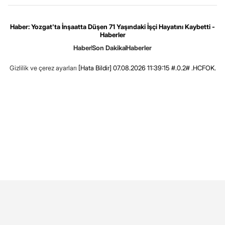
Haber: Yozgat'ta İnşaatta Düşen 71 Yaşındaki İşçi Hayatını Kaybetti -
Haberler
Haber
Son Dakika
Haberler
Gizlilik ve çerez ayarları
[Hata Bildir]
07.08.2026 11:39:15 #.0.2# .HCFOK.