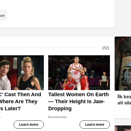
sun
İlk ke
ait sil