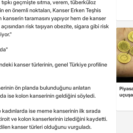
tıpkı geçmişte sıtma, verem, tüberküloz
in en önemli noktaları, Kanser Erken Teşhis
m kanserin taramasını yapıyor hem de kanser
açısından risk taşıyan obezite, sigara gibi risk
yor."
ada"
deki kanser türlerinin, genel Türkiye profiline
serinin ön planda bulunduğunu anlatan
Piyasa
uçuşa
ada ise kolon kanserinin geldiğini söyledi.
 kadınlarda ise meme kanserinin ilk sırada
iroit ve kolon kanserlerinin izlediğini kaydetti.
ilen kanser türleri olduğunu vurguladı.