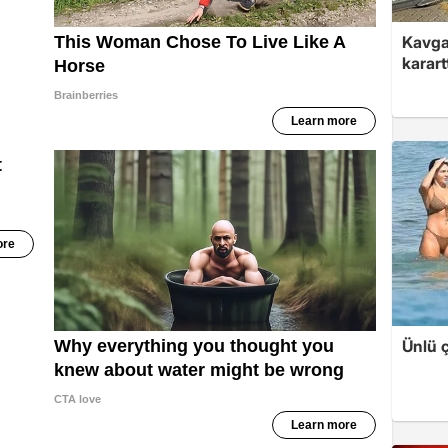
Kavga 
karart
Ünlü ç