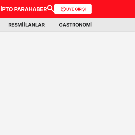
İPTO PARA
HABER
ÜYE GİRİŞİ
RESMİ İLANLAR
GASTRONOMİ