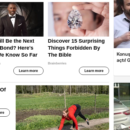
Konuşa
açtı! 