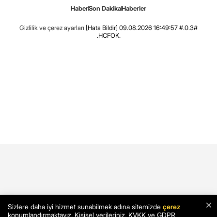
Haber
Son Dakika
Haberler
Gizlilik ve çerez ayarları
[Hata Bildir]
09.08.2026 16:49:57 #.0.3#
.HCFOK.
×
Sizlere daha iyi hizmet sunabilmek adına sitemizde
çerez
konumlandırmaktayız. Kişisel verileriniz, KVKK ve GDPR