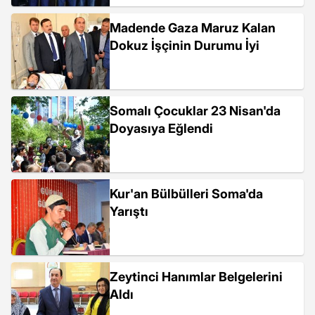
Madende Gaza Maruz Kalan
Dokuz İşçinin Durumu İyi
Somalı Çocuklar 23 Nisan'da
Doyasıya Eğlendi
Kur'an Bülbülleri Soma'da
Yarıştı
Zeytinci Hanımlar Belgelerini
Aldı