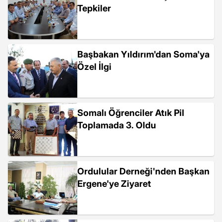
Tepkiler
Başbakan Yıldırım'dan Soma'ya
Özel İlgi
Somalı Öğrenciler Atık Pil
Toplamada 3. Oldu
Ordulular Derneği'nden Başkan
Ergene'ye Ziyaret