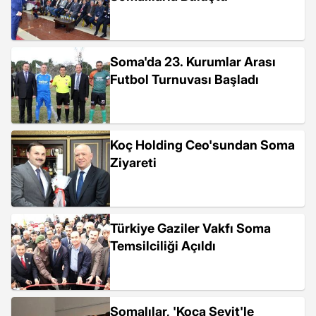
Soma'da 23. Kurumlar Arası
Futbol Turnuvası Başladı
Koç Holding Ceo'sundan Soma
Ziyareti
Türkiye Gaziler Vakfı Soma
Temsilciliği Açıldı
Somalılar, 'Koca Seyit'le