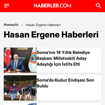
Anasayfa
Hasan Ergene Haberleri
Hasan Ergene Haberleri
Soma'nın 14 Yıllık Belediye
Başkanı Milletvekili Aday
Adaylığı İçin İstifa Etti
Soma'da Kuduz Endişesi Son
Buldu