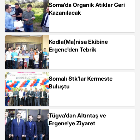
Soma'da Organik Atıklar Geri
Kazanılacak
Kodla(Ma)nisa Ekibine
Ergene'den Tebrik
Somalı Stk'lar Kermeste
Buluştu
Tügva'dan Altıntaş ve
Ergene'ye Ziyaret