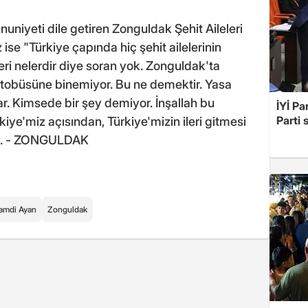
iyeti dile getiren Zonguldak Şehit Aileleri
se "Türkiye çapında hiç şehit ailelerinin
leri nelerdir diye soran yok. Zonguldak'ta
e otobüsüne binemiyor. Bu ne demektir. Yasa
r. Kimsede bir şey demiyor. İnşallah bu
İYİ Pa
Parti 
ye'miz açısından, Türkiye'mizin ileri gitmesi
ştu. - ZONGULDAK
amdi Ayan
Zonguldak