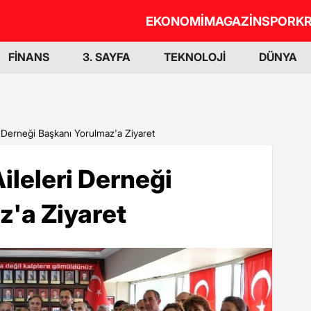
EKONOMİ
MAGAZİN
SPOR
KR
FİNANS
3. SAYFA
TEKNOLOJİ
DÜNYA
i Derneği Başkanı Yorulmaz'a Ziyaret
ileleri Derneği
z'a Ziyaret