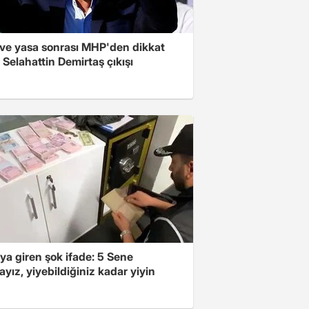
ve yasa sonrası MHP'den dikkat
Selahattin Demirtaş çıkışı
ya giren şok ifade: 5 Sene
yız, yiyebildiğiniz kadar yiyin