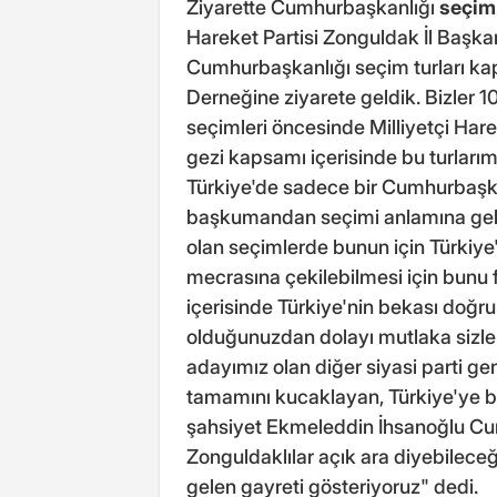
Ziyarette Cumhurbaşkanlığı
seçim
Hareket Partisi Zonguldak İl Başk
Cumhurbaşkanlığı seçim turları kap
Derneğine ziyarete geldik. Bizler 
seçimleri öncesinde Milliyetçi Hareke
gezi kapsamı içerisinde bu turlarım
Türkiye'de sadece bir Cumhurbaşka
başkumandan seçimi anlamına geli
olan seçimlerde bunun için Türkiye'
mecrasına çekilebilmesi için bunu f
içerisinde Türkiye'nin bekası doğru
olduğunuzdan dolayı mutlaka sizleri
adayımız olan diğer siyasi parti ge
tamamını kucaklayan, Türkiye'ye bi
şahsiyet Ekmeleddin İhsanoğlu Cum
Zonguldaklılar açık ara diyebileceğ
gelen gayreti gösteriyoruz" dedi.