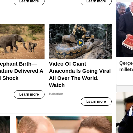
Çerçev
millet