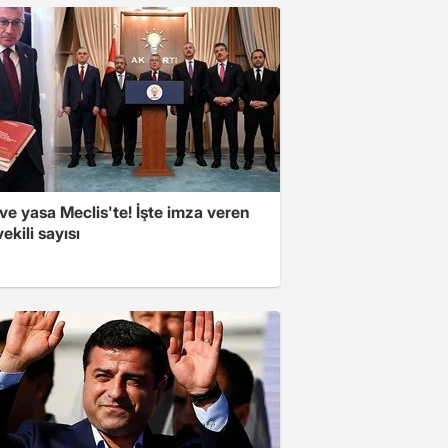
e yasa Meclis'te! İşte imza veren
vekili sayısı