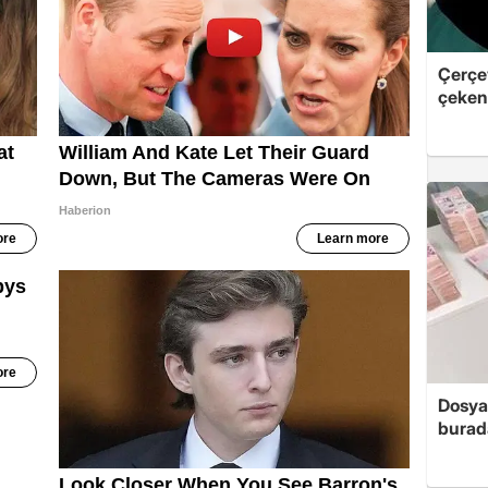
Çerçe
çeken 
Dosya
burada