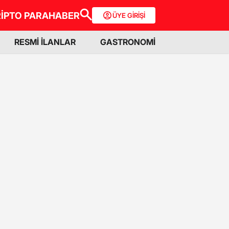
İPTO PARA
HABER
ÜYE GİRİŞİ
RESMİ İLANLAR
GASTRONOMİ