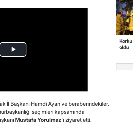
Korku 
oldu
k İl Başkanı Hamdi Ayan ve beraberindekiler,
hurbaşkanlığı seçimleri kapsamında
Başkanı
Mustafa Yorulmaz
'ı ziyaret etti.