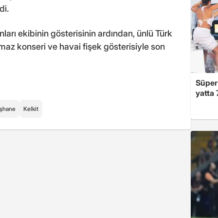
di.
ları ekibinin gösterisinin ardından, ünlü Türk
az konseri ve havai fişek gösterisiyle son
Süper 
yatta 
şhane
Kelkit