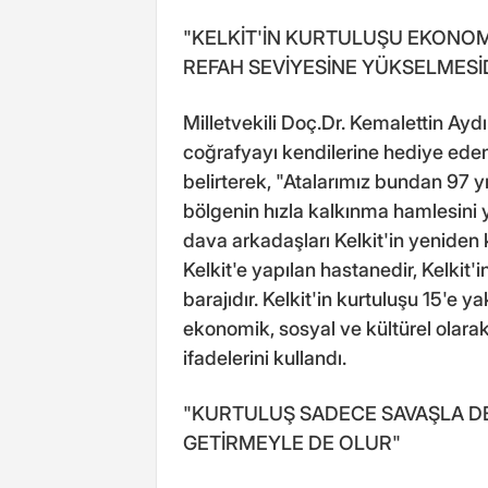
"KELKİT'İN KURTULUŞU EKONOM
REFAH SEVİYESİNE YÜKSELMESİ
Milletvekili Doç.Dr. Kemalettin Aydı
coğrafyayı kendilerine hediye eden
belirterek, "Atalarımız bundan 97 y
bölgenin hızla kalkınma hamlesini
dava arkadaşları Kelkit'in yeniden k
Kelkit'e yapılan hastanedir, Kelkit'i
barajıdır. Kelkit'in kurtuluşu 15'e ya
ekonomik, sosyal ve kültürel olarak
ifadelerini kullandı.
"KURTULUŞ SADECE SAVAŞLA DE
GETİRMEYLE DE OLUR"