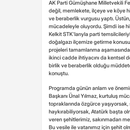
AK Parti Gümüşhane Milletvekili 
değil, memlekete, ilçeye ve köye hi
ve beraberlik vurgusu yaptı. Üstün, 
mücadeleyle oluyordu. Şimdi ise h
Kelkit STK'larıyla parti temsilcileri
doğalgazı ilçemize getirme konus
projeleri tamamlanma aşamasında be
ikinci cadde ihtiyacını da kentsel
birlik ve beraberlik olduğu müddetçe
konuştu.
Programda günün anlam ve önemine
Başkanı Ünal Yılmaz, kurtuluş müc
topraklarında özgürce yaşıyorsak, ş
haykırabiliyorsak, Atatürk başta o
veren şehitlerimiz, sakınmadan mer
Bu vesile ile vatanımız için şehit 