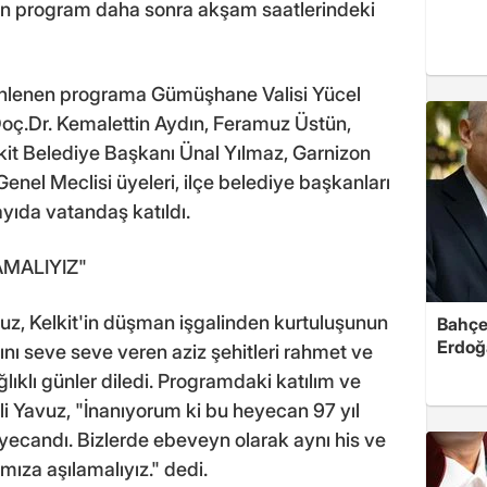
an program daha sonra akşam saatlerindeki
lenen programa Gümüşhane Valisi Yücel
Doç.Dr. Kemalettin Aydın, Feramuz Üstün,
it Belediye Başkanı Ünal Yılmaz, Garnizon
nel Meclisi üyeleri, ilçe belediye başkanları
sayıda vatandaş katıldı.
AMALIYIZ"
z, Kelkit'in düşman işgalinden kurtuluşunun
Bahçel
Erdoğ
nı seve seve veren aziz şehitleri rahmet ve
ğlıklı günler diledi. Programdaki katılım ve
 Yavuz, "İnanıyorum ki bu heyecan 97 yıl
yecandı. Bizlerde ebeveyn olarak aynı his ve
ıza aşılamalıyız." dedi.