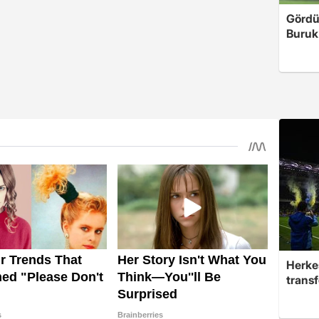
Gördü
Buruk'
Herke
trans