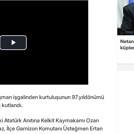
Netan
küple
 düşman işgalinden kurtuluşunun 97.yıldönümü
kutlandı.
ki Atatürk Anıtına Kelkit Kaymakamı Ozan
az, İlçe Garnizon Komutanı Üsteğmen Ertan