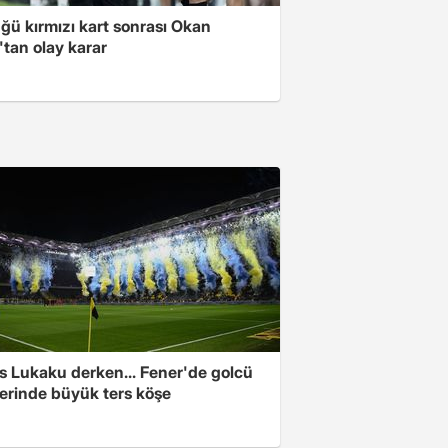
ğü kırmızı kart sonrası Okan
tan olay karar
s Lukaku derken... Fener'de golcü
ferinde büyük ters köşe