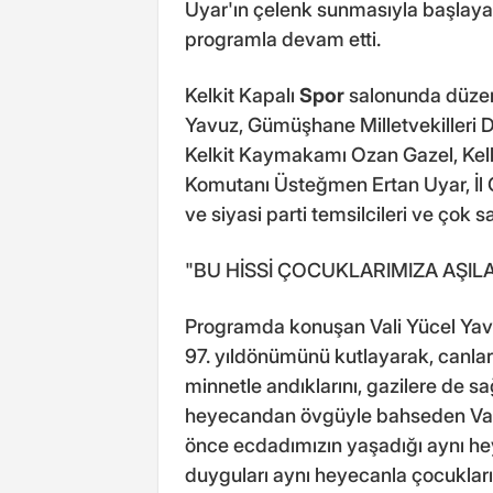
Uyar'ın çelenk sunmasıyla başlay
programla devam etti.
Kelkit Kapalı
Spor
salonunda düzen
Yavuz, Gümüşhane Milletvekilleri 
Kelkit Kaymakamı Ozan Gazel, Kelk
Komutanı Üsteğmen Ertan Uyar, İl Ge
ve siyasi parti temsilcileri ve çok 
"BU HİSSİ ÇOCUKLARIMIZA AŞIL
Programda konuşan Vali Yücel Yavu
97. yıldönümünü kutlayarak, canları
minnetle andıklarını, gazilere de sa
heyecandan övgüyle bahseden Vali
önce ecdadımızın yaşadığı aynı he
duyguları aynı heyecanla çocuklarım