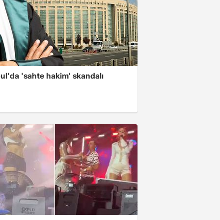
ul'da 'sahte hakim' skandalı