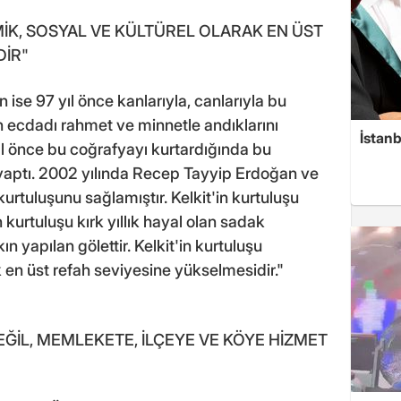
İK, SOSYAL VE KÜLTÜREL OLARAK EN ÜST
DİR"
n ise 97 yıl önce kanlarıyla, canlarıyla bu
 ecdadı rahmet ve minnetle andıklarını
İstanb
ıl önce bu coğrafyayı kurtardığında bu
 yaptı. 2002 yılında Recep Tayyip Erdoğan ve
urtuluşunu sağlamıştır. Kelkit'in kurtuluşu
n kurtuluşu kırk yıllık hayal olan sadak
kın yapılan gölettir. Kelkit'in kurtuluşu
 en üst refah seviyesine yükselmesidir."
ĞİL, MEMLEKETE, İLÇEYE VE KÖYE HİZMET