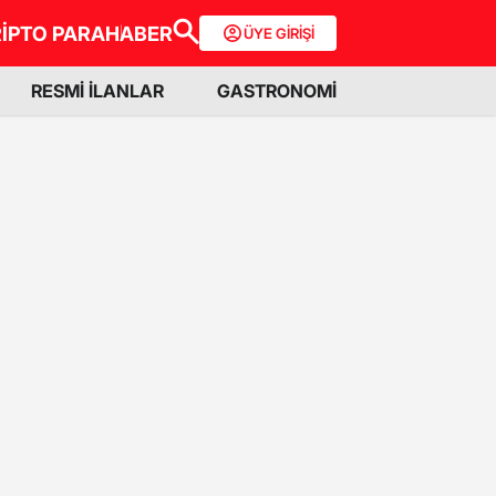
İPTO PARA
HABER
ÜYE GİRİŞİ
RESMİ İLANLAR
GASTRONOMİ