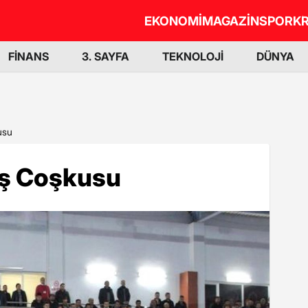
EKONOMİ
MAGAZİN
SPOR
KR
FİNANS
3. SAYFA
TEKNOLOJİ
DÜNYA
usu
uş Coşkusu