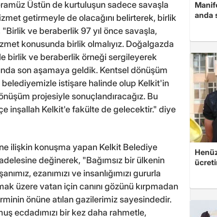
Feramüz Üstün de kurtuluşun sadece savaşla
Manif
anda 
zmet getirmeyle de olacağını belirterek, birlik
"Birlik ve beraberlik 97 yıl önce savaşla,
izmet konusunda birlik olmalıyız. Doğalgazda
yle birlik ve beraberlik örneği sergileyerek
unda son aşamaya geldik. Kentsel dönüşüm
lediyemizle istişare halinde olup Kelkit'in
 dönüşüm projesiyle sonuçlandıracağız. Bu
 inşallah Kelkit'e fakülte de gelecektir." diye
 ilişkin konuşma yapan Kelkit Belediye
Henüz 
adelesine değinerek, "Bağımsız bir ülkenin
ücreti
anımız, ezanımızı ve insanlığımızı gururla
lmak üzere vatan için canını gözünü kırpmadan
minin önüne atılan gazilerimiz sayesindedir.
olmuş ecdadımızı bir kez daha rahmetle,