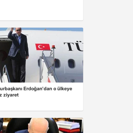
rbaşkanı Erdoğan'dan o ülkeye
z ziyaret