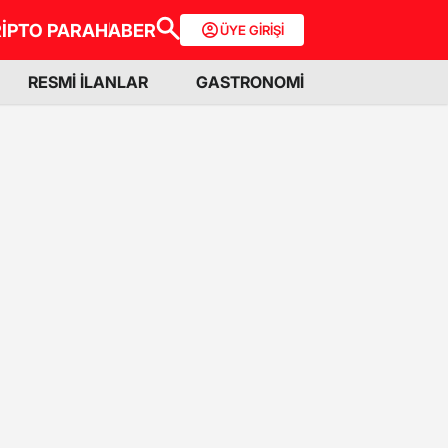
İPTO PARA
HABER
ÜYE GİRİŞİ
RESMİ İLANLAR
GASTRONOMİ