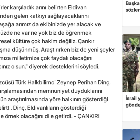
Başkan
ler karşıladıklarını belirten Eldivan
sözler
den gelen katkıyı sağlayacaklarını
başağalarımız da ekibinizde yer alacak ve
ümüzde ne var ne yok biz de öğrenmek
öresel kültüre çok hakim değiliz. Çankırı
ışma düşünmüş. Araştırırken biz de yeni şeyler
ıza milletimize çok faydalı olacağını
ız olsun." diyerek desteklerini söyledi.
zcüsü Türk Halkbilimci Zeynep Perihan Dinç,
karşılamasından memnuniyet duyduklarını
İsrail
nün araştırılmasında yöre halkının gösterdiği
gönde
rtti. Dinç, Eldivanlıların gösterdiği
e örnek olacağını dile getirdi. - ÇANKIRI