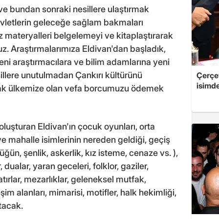
k ve bundan sonraki nesillere ulaştırmak
vletlerin geleceğe sağlam bakmaları
z materyalleri belgelemeyi ve kitaplaştırarak
uz. Araştırmalarımıza Eldivan'dan başladık,
Yeni araştırmacılara ve bilim adamlarına yeni
illere unutulmadan Çankırı kültürünü
Çerçe
isimd
ak ülkemize olan vefa borcumuzu ödemek
oluşturan Eldivan'ın çocuk oyunları, orta
 ve mahalle isimlerinin nereden geldiği, geçiş
ün, şenlik, askerlik, kız isteme, cenaze vs. ),
, dualar, yaran geceleri, folklor, gaziler,
yatırlar, mezarlıklar, geleneksel mutfak,
m alanları, mimarisi, motifler, halk hekimliği,
utacak.