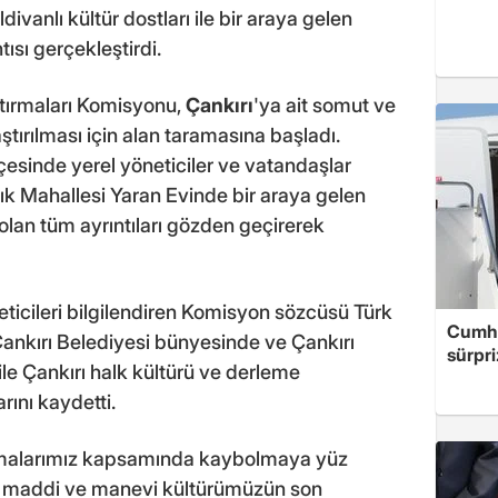
ivanlı kültür dostları ile bir araya gelen
tısı gerçekleştirdi.
ştırmaları Komisyonu,
Çankırı
'ya ait somut ve
tırılması için alan taramasına başladı.
lçesinde yerel yöneticiler ve vatandaşlar
lık Mahallesi Yaran Evinde bir araya gelen
 olan tüm ayrıntıları gözden geçirerek
öneticileri bilgilendiren Komisyon sözcüsü Türk
Cumhu
ankırı Belediyesi bünyesinde ve Çankırı
sürpri
 ile Çankırı halk kültürü ve derleme
rını kaydetti.
şmalarımız kapsamında kaybolmaya yüz
, maddi ve manevi kültürümüzün son