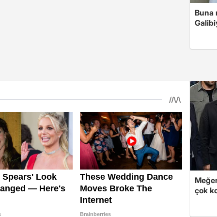
Buna r
Galibi
Meğer
çok k