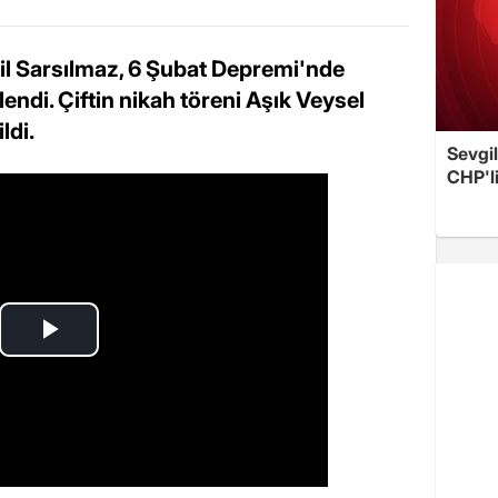
ail Sarsılmaz, 6 Şubat Depremi'nde
endi. Çiftin nikah töreni Aşık Veysel
ldi.
Sevgil
CHP'l