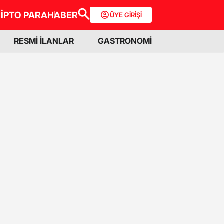
İPTO PARA
HABER
ÜYE GİRİŞİ
RESMİ İLANLAR
GASTRONOMİ