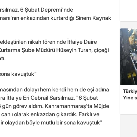
Sarsılmaz, 6 Şubat Depremi'nde
anı'nın enkazından kurtardığı Sinem Kaynak
leştirilen nikah töreninde İtfaiye Daire
Kurtarma Şube Müdürü Hüseyin Turan, çiçeği
tı.
 sona kavuştuk"
ıkmasından dolayı hem kendi hem de eşi adına
Türkiy
 İtfaiye Eri Cebrail Sarsılmaz, "6 Şubat
Yine s
 gün görev aldım. Kahramanmaraş'ta Müjde
canlı olarak enkazdan çıkardık. Farklı ve
bir olaydan böyle mutlu bir sona kavuştuk"