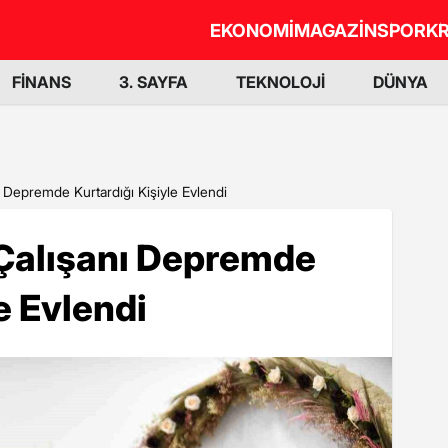
EKONOMİ
MAGAZİN
SPOR
KR
FİNANS
3. SAYFA
TEKNOLOJİ
DÜNYA
nı Depremde Kurtardığı Kişiyle Evlendi
 Çalışanı Depremde
e Evlendi