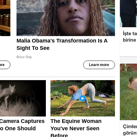
İşte t
birine 
Çimle
görünt