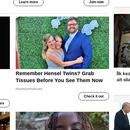
İlk ke
ait sil