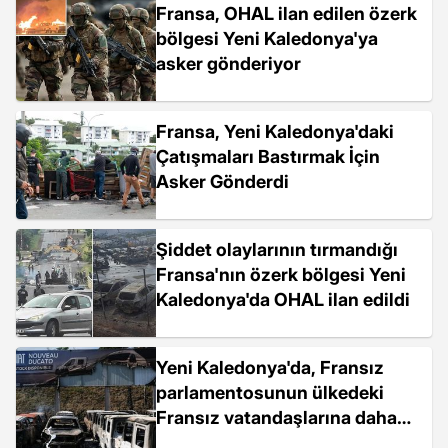
Fransa, OHAL ilan edilen özerk
bölgesi Yeni Kaledonya'ya
asker gönderiyor
Fransa, Yeni Kaledonya'daki
Çatışmaları Bastırmak İçin
Asker Gönderdi
Şiddet olaylarının tırmandığı
Fransa'nın özerk bölgesi Yeni
Kaledonya'da OHAL ilan edildi
Yeni Kaledonya'da, Fransız
parlamentosunun ülkedeki
Fransız vatandaşlarına daha
fazla oy hakkı tanıması kararı