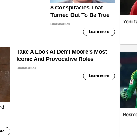
Yeni t
Resme