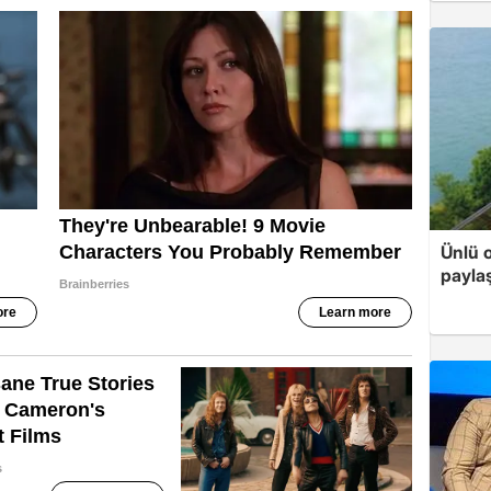
Ünlü o
payla