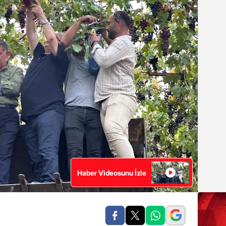
Haber Videosunu İzle