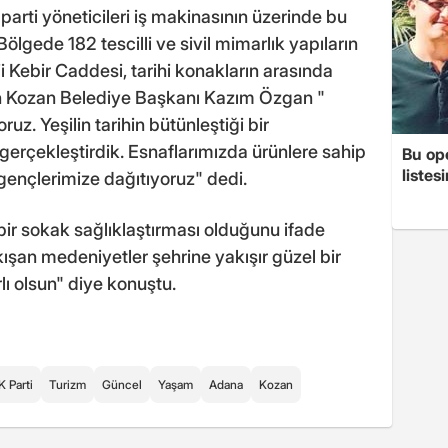
 parti yöneticileri iş makinasının üzerinde bu
Bölgede 182 tescilli ve sivil mimarlık yapıların
 Kebir Caddesi, tarihi konakların arasında
n Kozan Belediye Başkanı Kazım Özgan "
uz. Yeşilin tarihin bütünleştiği bir
erçekleştirdik. Esnaflarımızda ürünlere sahip
Bu op
listes
 gençlerimize dağıtıyoruz" dedi.
 bir sokak sağlıklaştırması olduğunu ifade
ışan medeniyetler şehrine yakışır güzel bir
ı olsun" diye konuştu.
K Parti
Turizm
Güncel
Yaşam
Adana
Kozan