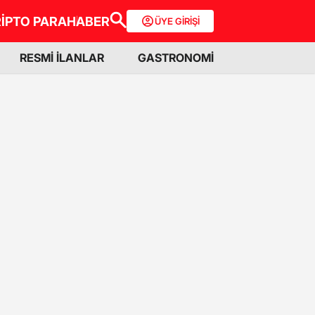
İPTO PARA
HABER
ÜYE GİRİŞİ
RESMİ İLANLAR
GASTRONOMİ