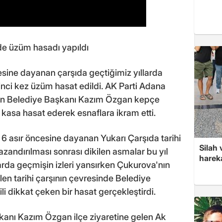
de üzüm hasadı yapıldı
ncesine dayanan çarşıda geçtiğimiz yıllarda
inci kez üzüm hasat edildi. AK Parti Adana
zan Belediye Başkanı Kazım Özgan kepçe
kasa hasat ederek esnaflara ikram etti.
6 asır öncesine dayanan Yukarı Çarşıda tarihi
Silah 
andırılması sonrası dikilen asmalar bu yıl
hareka
klarda geçmişin izleri yansırken Çukurova'nın
ilen tarihi çarşının çevresinde Belediye
i dikkat çeken bir hasat gerçekleştirdi.
kanı Kazım Özgan ilçe ziyaretine gelen Ak