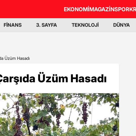
EKONOMİ
MAGAZİN
SPOR
KR
FİNANS
3. SAYFA
TEKNOLOJİ
DÜNYA
ıda Üzüm Hasadı
 Çarşıda Üzüm Hasadı