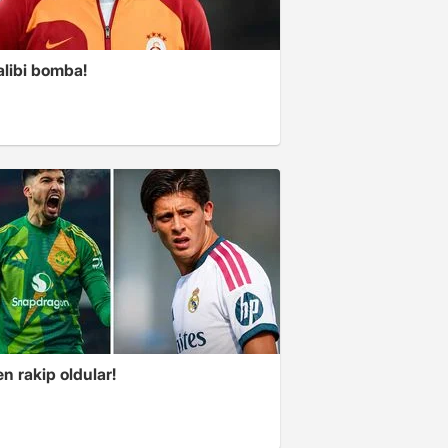
alibi bomba!
n rakip oldular!