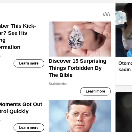
Otomob
kadın 