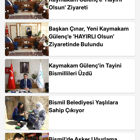
Olsun' Ziyareti
Başkan Çınar, Yeni Kaymakam
Gülenç'e 'HAYIRLI Olsun'
Ziyaretinde Bulundu
Kaymakam Gülenç'in Tayini
Bismillileri Üzdü
Bismil Belediyesi Yaşlılara
Sahip Çıkıyor
Bismil'de Asker Uğurlama