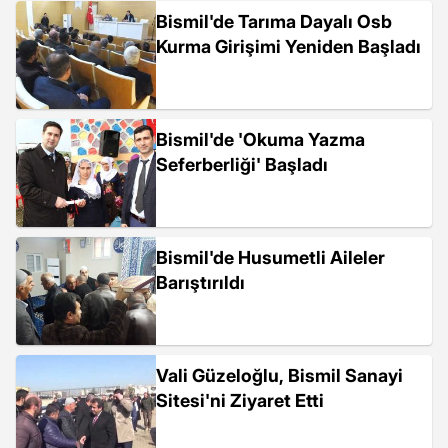
Bismil'de Tarıma Dayalı Osb
Kurma Girişimi Yeniden Başladı
Bismil'de 'Okuma Yazma
Seferberliği' Başladı
Bismil'de Husumetli Aileler
Barıştırıldı
Vali Güzeloğlu, Bismil Sanayi
Sitesi'ni Ziyaret Etti