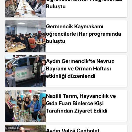
Buluştu
Germencik Kaymakamı
öğrencilerle iftar programında
buluştu
Aydın Germencik'te Nevruz
Bayramı ve Orman Haftası
etkinliği düzenlendi
Nazilli Tarım, Hayvancılık ve
Gıda Fuarı Binlerce Kişi
Tarafından Ziyaret Edildi
Aydın Valisi Canbolat,