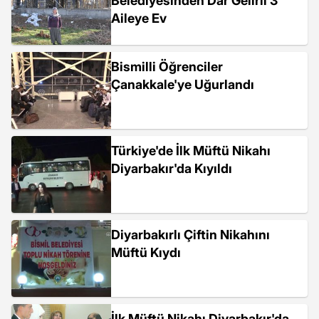
Belediyesinden Dar Gelirli 3
Aileye Ev
Bismilli Öğrenciler
Çanakkale'ye Uğurlandı
Türkiye'de İlk Müftü Nikahı
Diyarbakır'da Kıyıldı
Diyarbakırlı Çiftin Nikahını
Müftü Kıydı
İlk Müftü Nikahı Diyarbakır'da