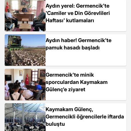
Aydın yerel: Germencik'te
'Camiler ve Din Görevlileri
Haftası' kutlamaları
Aydın haber! Germencik'te
pamuk hasadı başladı
Germencik'te minik
sporculardan Kaymakam
Gülenç'e ziyaret
Kaymakam Gülenç,
Germencikli öğrencilerle iftarda
buluştu