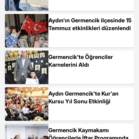
Aydın'ın Germencik ilçesinde 15
Temmuz etkinlikleri düzenlendi
Germencik'te Öğrenciler
Karnelerini Aldı
Aydın Germencik'te Kur'an
Kursu Yıl Sonu Etkinliği
Germencik Kaymakamı
Öğrencilerle İftar Programında