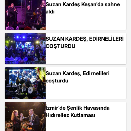
Suzan Kardeş Keşan'da sahne
aldı
SUZAN KARDEŞ, EDİRNELİLERİ
COŞTURDU
Suzan Kardeş, Edirnelileri
coşturdu
İzmir'de Şenlik Havasında
Hıdırellez Kutlaması