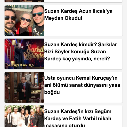
Suzan Kardeş Acun Ilıcalı'ya
Meydan Okudu!
Suzan Kardeş kimdir? Şarkılar
Bizi Söyler konuğu Suzan
Kardeş kaç yaşında, nereli?
Usta oyuncu Kemal Kuruçay'ın
ani ölümü sanat dünyasını yasa
boğdu
Suzan Kardeş'in kızı Begüm
Kardeş ve Fatih Varbil nikah
masasına oturdu