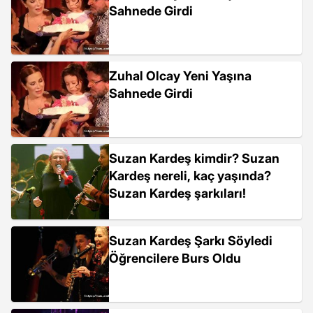
Sahnede Girdi
Zuhal Olcay Yeni Yaşına
Sahnede Girdi
Suzan Kardeş kimdir? Suzan
Kardeş nereli, kaç yaşında?
Suzan Kardeş şarkıları!
Suzan Kardeş Şarkı Söyledi
Öğrencilere Burs Oldu