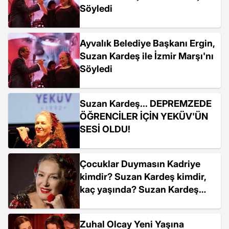
Söyledi
Ayvalık Belediye Başkanı Ergin,
Suzan Kardeş ile İzmir Marşı'nı
Söyledi
Suzan Kardeş... DEPREMZEDE
ÖĞRENCİLER İÇİN YEKÜV'ÜN
SESİ OLDU!
Çocuklar Duymasın Kadriye
kimdir? Suzan Kardeş kimdir,
kaç yaşında? Suzan Kardeş
hayatı ve biyografisi!
Zuhal Olcay Yeni Yaşına