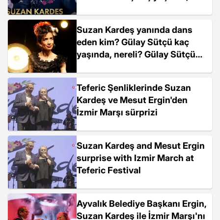
nereli? Suzan Kardeş
biyografisi!
Suzan Kardeş yanında dans
eden kim? Gülay Sütçü kaç
yaşında, nereli? Gülay Sütçü
kimdir!
Teferic Şenliklerinde Suzan
Kardeş ve Mesut Ergin'den
İzmir Marşı sürprizi
Suzan Kardeş and Mesut Ergin
surprise with Izmir March at
Teferic Festival
Ayvalık Belediye Başkanı Ergin,
Suzan Kardeş ile İzmir Marşı'nı