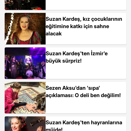
Suzan Kardeş, kız çocuklarının
eğitimine katkı için sahne
alacak
Suzan Kardeş'ten İzmir'e
büyük sürpriz!
Sezen Aksu'dan 'sıpa'
açıklaması: O deli ben değilim!
Suzan Kardeş'ten hayranlarına
müjde!