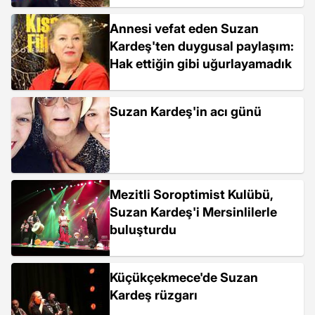
Annesi vefat eden Suzan
Kardeş'ten duygusal paylaşım:
Hak ettiğin gibi uğurlayamadık
Suzan Kardeş'in acı günü
Mezitli Soroptimist Kulübü,
Suzan Kardeş'i Mersinlilerle
buluşturdu
Küçükçekmece'de Suzan
Kardeş rüzgarı