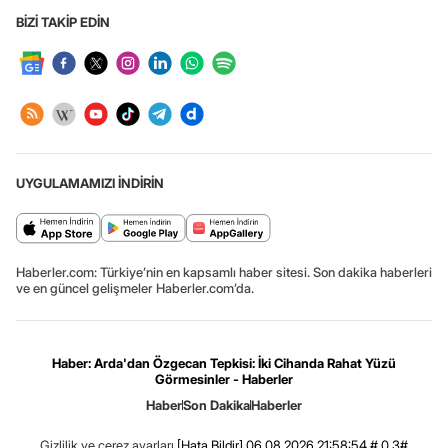
BİZİ TAKİP EDİN
UYGULAMAMIZI İNDİRİN
Haberler.com: Türkiye’nin en kapsamlı haber sitesi. Son dakika haberleri
ve en güncel gelişmeler Haberler.com’da.
Haber: Arda'dan Özgecan Tepkisi: İki Cihanda Rahat Yüzü
Görmesinler - Haberler
Haber
Son Dakika
Haberler
Gizlilik ve çerez ayarları
[Hata Bildir]
06.08.2026 21:58:54 #.0.3#