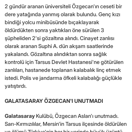
2 gündür aranan üniversiteli Özgecan'ın ceseti bir
dere yatağında yanmış olarak bulundu. Genç kızı
bindiği yolcu minibüsünde bıçaklayarak
öldürdükten sonra yaktıkları öne sürülen 3
şüpheliden 2'si gözaltına alındı. Cinayet zanlısı
olarak aranan Suphi A. dün akşam saatlerinde
yakalandı. Gözaltına alındıktan sonra sağlık
kontrolü için Tarsus Devlet Hastanesi'ne götürülen
zanlıları, hastanede toplanan kalabalık linç etmek
istedi. Polis ve jandarma öfkeli kalabalığı güçlükle
yatıştırdı.
GALATASARAY ÖZGECAN'I UNUTMADI
Galatasaray
Kulübü, Özgecan Aslan'ı unutmadı.
Sarı-Kırmızılılar, Mersin'in Tarsus ilçesinde öldürülen
ve ölümü Türkiye'nin her bir yerinde büyük üzüntü