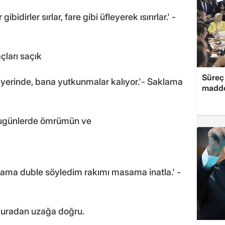
dirler sırlar, fare gibi üfleyerek ısırırlar.' -
çları saçık
Süreç 
 yerinde, bana yutkunmalar kalıyor.'- Saklama
madde
m bugünlerde ömrümün ve
a ama duble söyledim rakımı masama inatla.' -
 buradan uzağa doğru.