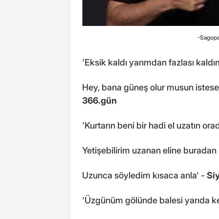
-Sagopa
'Eksik kaldı yarımdan fazlası kaldım
Hey, bana güneş olur musun istese
366.gün
'Kurtarın beni bir hadi el uzatın ora
Yetişebilirim uzanan eline buradan
Uzunca söyledim kısaca anla' -
Si
'Üzgünüm gölünde balesi yarıda ke