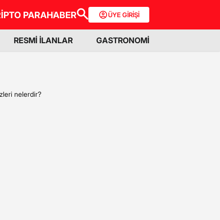
İPTO PARA
HABER
ÜYE GİRİŞİ
RESMİ İLANLAR
GASTRONOMİ
leri nelerdir?