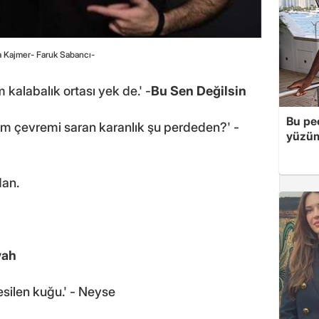
 Kajmer- Faruk Sabancı-
 kalabalık ortası yek de.' -
Bu Sen Değilsin
Bu peç
m çevremi saran karanlık şu perdeden?' -
yüzüm
dan.
yah
silen kuğu.' - Neyse