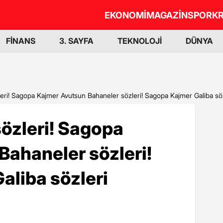
EKONOMİ
MAGAZİN
SPOR
KR
FİNANS
3. SAYFA
TEKNOLOJİ
DÜNYA
ri! Sagopa Kajmer Avutsun Bahaneler sözleri! Sagopa Kajmer Galiba söz
özleri! Sagopa
ahaneler sözleri!
aliba sözleri