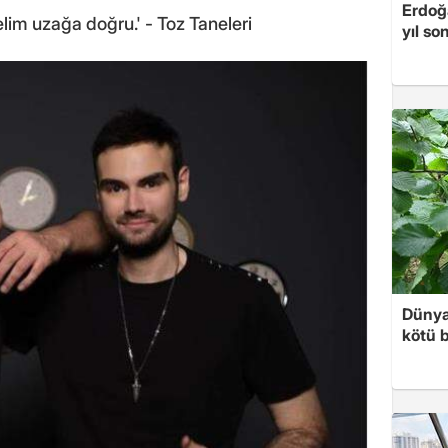
Erdoğa
elim uzağa doğru.' - Toz Taneleri
yıl so
Dünya
kötü b