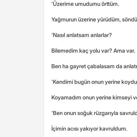
'Üzerime umudumu örttüm.
Yağmurun üzerine yürüdüm, söndü
'Nasıl anlatsam anlarlar?
Bilemedim kaç yolu var? Ama var.
Ben ha gayret çabalasam da anlatma
'Kendimi bugün onun yerine koyd
Koyamadım onun yerine kimseyi v
'Ben onun soğuk rüzgarıyla savrul
İçimin acısı yakıyor kavruldum.