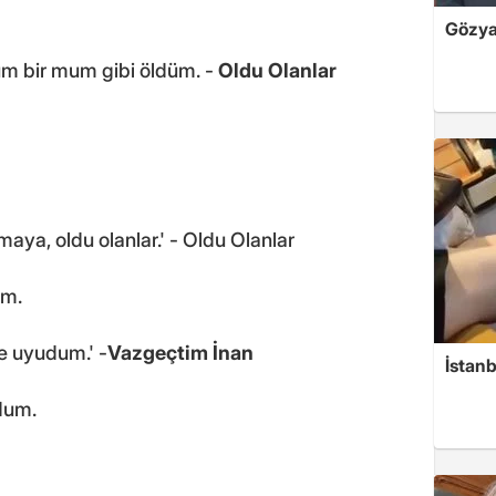
Gözyaş
m bir mum gibi öldüm. -
Oldu Olanlar
ya, oldu olanlar.' - Oldu Olanlar
um.
e uyudum.' -
Vazgeçtim İnan
İstanb
dum.