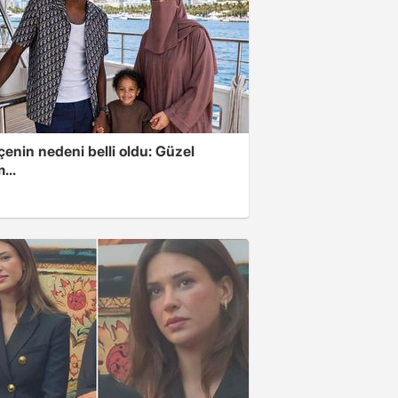
enin nedeni belli oldu: Güzel
...