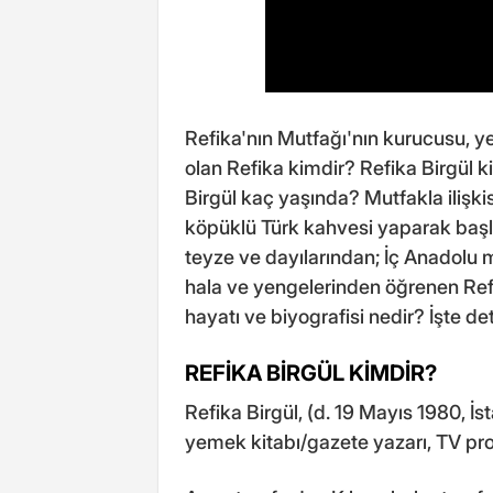
Refika'nın Mutfağı'nın kurucusu, y
olan Refika kimdir? Refika Birgül 
Birgül kaç yaşında? Mutfakla ilişk
köpüklü Türk kahvesi yaparak başla
teyze ve dayılarından; İç Anadolu 
hala ve yengelerinden öğrenen Refik
hayatı ve biyografisi nedir? İşte de
REFİKA BİRGÜL KİMDİR?
Refika Birgül, (d. 19 Mayıs 1980, İs
yemek kitabı/gazete yazarı, TV pro