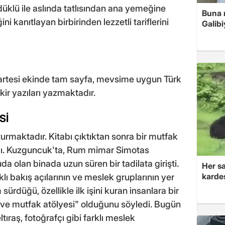
düklü ile aslında tatlısından ana yemeğine
Buna r
ni kanıtlayan birbirinden lezzetli tariflerini
Galibi
artesi ekinde tam sayfa, mevsime uygun Türk
kir yazıları yazmaktadır.
Sİ
urmaktadır. Kitabı çıktıktan sonra bir mutfak
dı. Kuzguncuk'ta, Rum mimar Simotas
da olan binada uzun süren bir tadilata girişti.
Her sa
kardeş
ı bakış açılarının ve meslek gruplarının yer
m sürdüğü, özellikle ilk işini kuran insanlara bir
a ve mutfak atölyesi" olduğunu söyledi. Bugün
ıraş, fotoğrafçı gibi farklı meslek