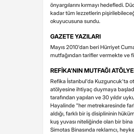
önyargılarını kırmayı hedefledi. Dü
kadar tüm lezzetlerin pişirilebileceği
okuyucusuna sundu.
GAZETE YAZILARI
Mayıs 2010'dan beri Hürriyet Cum
mutfağından tarifler vermekte ve fi
REFİKA'NIN MUTFAĞI ATÖLYE
Refika İstanbul'da Kuzguncuk'ta ot
atölyesine ihtiyaç duymaya başla
tarafından yapılan ve 30 yıldır uyku
Hayalinde "her metrekaresinde farkl
aldığı, farklı bir iş disiplininin hükü
kuş yuvası niteliğinde olan bir bin
Simotas Binasında reklamcı, heykelt