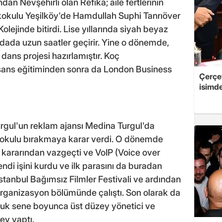
dan Nevşehirli olan Refika; aile fertlerinin
lkokulu Yeşilköy'de Hamdullah Suphi Tanrıöver
olejinde bitirdi. Lise yıllarında siyah beyaz
odada uzun saatler geçirir. Yine o dönemde,
 dans projesi hazırlamıştır. Koç
Lisans eğitiminden sonra da London Business
Çerçe
isimd
Turgul'un reklam ajansı Medina Turgul'da
e okulu bırakmaya karar verdi. O dönemde
 kararından vazgeçti ve VoIP (Voice over
endi işini kurdu ve ilk parasını da buradan
stanbul Bağımsız Filmler Festivali ve ardından
 organizasyon bölümünde çalıştı. Son olarak da
k sene boyunca üst düzey yönetici ve
ev yaptı.