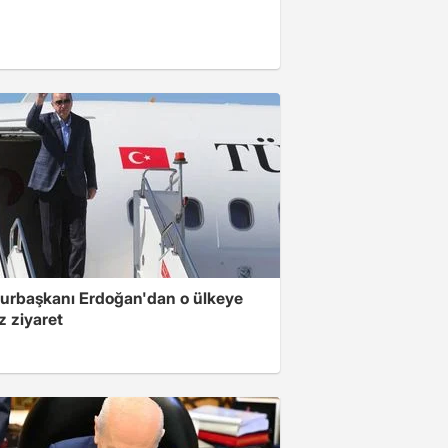
rbaşkanı Erdoğan'dan o ülkeye
z ziyaret