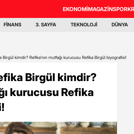
EKONOMİ
MAGAZİN
SPOR
KR
FİNANS
3. SAYFA
TEKNOLOJİ
DÜNYA
a Birgül kimdir? Refika'nın mutfağı kurucusu Refika Birgül biyografisi!
efika Birgül kimdir?
ğı kurucusu Refika
!