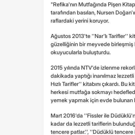
"Refika'nın Mutfağında Pişen Kitap
tarafından basılan, Nursen Doğan'ı
raflardaki yerini koruyor.
Ağustos 2013'te ''Nar'lı Tarifler'' 
güzelliğinin bir meyvede birleşmiş hâ
okuyucularla buluşturdu.
2015 yılında NTV'de izlenme rekorlar
dakikada yaptığı inanılmaz lezzetli 
Hızlı Tarifler'' kitabını çıkardı. B
herkesi mutfağa sokmayı hedefled
yemek yapmak için evde bulunan ba
Mart 2016'da ''Fissler ile Düdüklü'nün
kadar da lezzetli tariflerin bulundu
tencere patlar.'', ''Düdüklü tencere