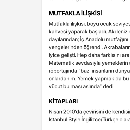
MUTFAKLA İLİŞKİSİ
Mutfakla ilişkisi, boyu ocak seviy
kahvesi yaparak başladı. Akdeniz m
dayılarından; İç Anadolu mutfağını
yengelerinden öğrendi. Akrabaların
iyice gelişti. Hep daha farklısını a
Matematik sevdasıyla yemeklerin al
röportajında "bazı insanların düny
onlardanım. Yemek yapmak da bu se
vücut bulması aslında" dedi.
KİTAPLARI
Nisan 2010'da çevirisini de kendis
Istanbul Style İngilizce/Türkçe olara