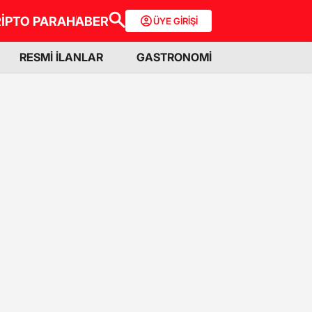
İPTO PARA
HABER
ÜYE GİRİŞİ
RESMİ İLANLAR
GASTRONOMİ