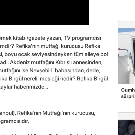
emek kitabı/gazete yazarı, TV programcısı
kimdir? Refika'nın mutfağı kurucusu Refika
isi, boyu ocak seviyesindeyken tüm aileye bol
dı. Akdeniz mutfağını Kıbrıslı annesinden,
mutfağını ise Nevşehirli babasından, dede,
a Birgül nereli, mesleği nedir? Refika Birgül
taylar haberimizde...
Cumhu
sürpri
tanbul), Refika'nın Mutfağı'nın kurucusu,
gramcısıdır.