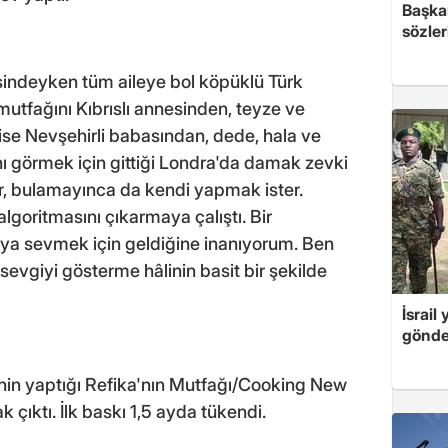
Başkan
sözler
esindeyken tüm aileye bol köpüklü Türk
utfağını Kıbrıslı annesinden, teyze ve
 ise Nevşehirli babasından, dede, hala ve
ı görmek için gittiği Londra'da damak zevki
rar, bulamayınca da kendi yapmak ister.
goritmasını çıkarmaya çalıştı. Bir
aya sevmek için geldiğine inanıyorum. Ben
vgiyi gösterme hâlinin basit bir şekilde
İsrail
gönde
inin yaptığı Refika'nın Mutfağı/Cooking New
k çıktı. İlk baskı 1,5 ayda tükendi.