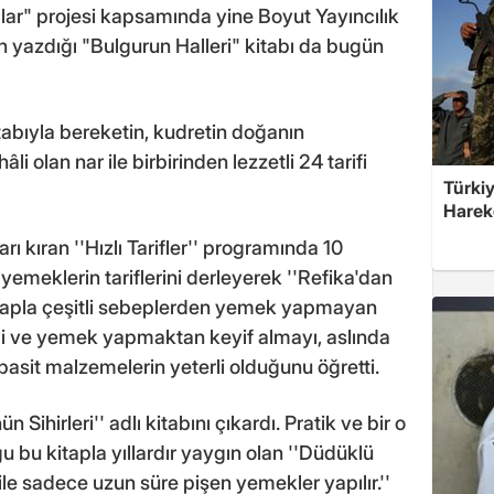
lar" projesi kapsamında yine Boyut Yayıncılık
n yazdığı "Bulgurun Halleri" kitabı da bugün
kitabıyla bereketin, kudretin doğanın
li olan nar ile birbirinden lezzetli 24 tarifi
Türkiy
Harek
ı kıran ''Hızlı Tarifler'' programında 10
yemeklerin tariflerini derleyerek ''Refika'dan
u kitapla çeşitli sebeplerden yemek yapmayan
i ve yemek yapmaktan keyif almayı, aslında
sit malzemelerin yeterli olduğunu öğretti.
 Sihirleri'' adlı kitabını çıkardı. Pratik ve bir o
ğu bu kitapla yıllardır yaygın olan ''Düdüklü
 ile sadece uzun süre pişen yemekler yapılır.''