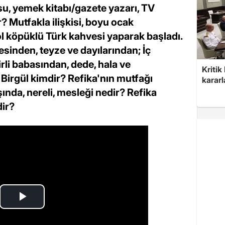
u, yemek kitabı/gazete yazarı, TV
? Mutfakla ilişkisi, boyu ocak
l köpüklü Türk kahvesi yaparak başladı.
esinden, teyze ve dayılarından; İç
li babasından, dede, hala ve
Kritik
Birgül kimdir? Refika'nın mutfağı
kararl
ında, nereli, mesleği nedir? Refika
dir?