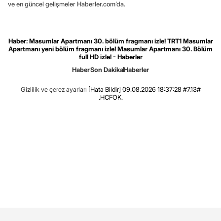
ve en güncel gelişmeler Haberler.com’da.
Haber: Masumlar Apartmanı 30. bölüm fragmanı izle! TRT1 Masumlar
Apartmanı yeni bölüm fragmanı izle! Masumlar Apartmanı 30. Bölüm
full HD izle! - Haberler
Haber
Son Dakika
Haberler
Gizlilik ve çerez ayarları
[Hata Bildir]
09.08.2026 18:37:28 #7.13#
.HCFOK.