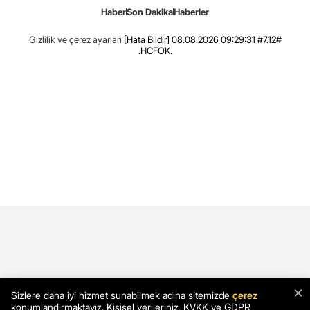
Haber
Son Dakika
Haberler
Gizlilik ve çerez ayarları
[Hata Bildir]
08.08.2026 09:29:31 #7.12#
.HCFOK.
×
Sizlere daha iyi hizmet sunabilmek adına sitemizde
çerez
konumlandırmaktayız. Kişisel verileriniz, KVKK ve GDPR