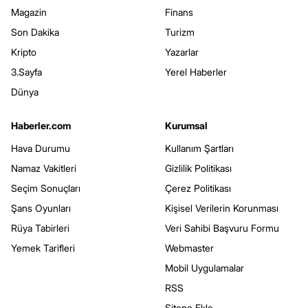
Magazin
Finans
Son Dakika
Turizm
Kripto
Yazarlar
3.Sayfa
Yerel Haberler
Dünya
Haberler.com
Kurumsal
Hava Durumu
Kullanım Şartları
Namaz Vakitleri
Gizlilik Politikası
Seçim Sonuçları
Çerez Politikası
Şans Oyunları
Kişisel Verilerin Korunması
Rüya Tabirleri
Veri Sahibi Başvuru Formu
Yemek Tarifleri
Webmaster
Mobil Uygulamalar
RSS
Sitene Ekle