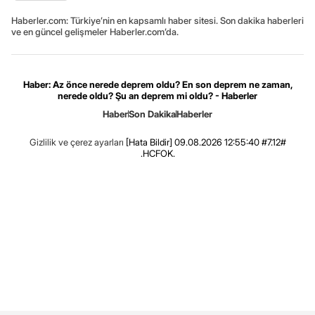
Haberler.com: Türkiye’nin en kapsamlı haber sitesi. Son dakika haberleri
ve en güncel gelişmeler Haberler.com’da.
Haber: Az önce nerede deprem oldu? En son deprem ne zaman,
nerede oldu? Şu an deprem mi oldu? - Haberler
Haber
Son Dakika
Haberler
Gizlilik ve çerez ayarları
[Hata Bildir]
09.08.2026 12:55:40 #7.12#
.HCFOK.