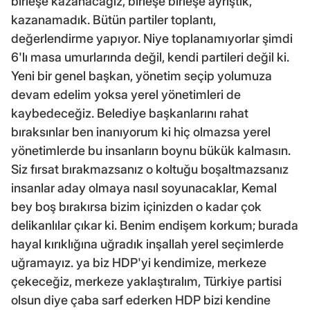
birleşe kazanacağız, birleşe birleşe ayrıştık,
kazanamadık. Bütün partiler toplantı,
değerlendirme yapıyor. Niye toplanamıyorlar şimdi
6'lı masa umurlarında değil, kendi partileri değil ki.
Yeni bir genel başkan, yönetim seçip yolumuza
devam edelim yoksa yerel yönetimleri de
kaybedeceğiz. Belediye başkanlarını rahat
bıraksınlar ben inanıyorum ki hiç olmazsa yerel
yönetimlerde bu insanların boynu bükük kalmasın.
Siz fırsat bırakmazsanız o koltuğu boşaltmazsanız
insanlar aday olmaya nasıl soyunacaklar, Kemal
bey boş bırakırsa bizim içinizden o kadar çok
delikanlılar çıkar ki. Benim endişem korkum; burada
hayal kırıklığına uğradık inşallah yerel seçimlerde
uğramayız. ya biz HDP'yi kendimize, merkeze
çekeceğiz, merkeze yaklaştıralım, Türkiye partisi
olsun diye çaba sarf ederken HDP bizi kendine