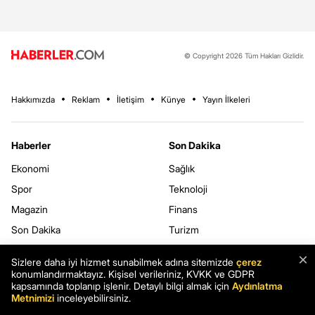
© Copyright 2026 Tüm Hakları Gizlidir.
Hakkımızda
Reklam
İletişim
Künye
Yayın İlkeleri
Haberler
Son Dakika
Ekonomi
Sağlık
Spor
Teknoloji
Magazin
Finans
Son Dakika
Turizm
Kripto
Yazarlar
×
Sizlere daha iyi hizmet sunabilmek adına sitemizde
çerez
3.Sayfa
Yerel Haberler
konumlandırmaktayız. Kişisel verileriniz, KVKK ve GDPR
kapsamında toplanıp işlenir. Detaylı bilgi almak için
Aydınlatma
Dünya
Metnimizi
inceleyebilirsiniz.