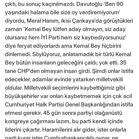
çıktı, bu sonuç kaçınılmazdı. Davutoğlu 'Ben 90
yaşındaki halama bile size oy verdiremiyorum'
diyordu, Meral Hanım, ikisi Çankaya'da görüştükleri
zaman 'Kemal Bey lütfen aday olmayın, siz aday
olursanız hem İYİ Parti hem siz kaybediyorsunuz'
diye feryat ediyorlardı ama Kemal Bey hiçbirini
dinlemedi. Söylüyoruz, anlatamadık bir türlü Kemal
Bey bütün insanların geleceğini çaldı, yok etti. 35
tane CHP'den olmayan insan girdi. Şimdi onlar istifa
edecekler, adamlar evinde yatarken milletvekili
oldular. Milletvekili seçimlerini kaybettiğimiz gibi
büyükşehirler var onları kaybetmemek için çok acil
Cumhuriyet Halk Partisi Genel Başkanlığından istifa
etmesi gerekir. 45 gün sonra partiyi olağanüstü
kongreye çağırması lazım, bu parti kendi içinde
liderini çıkartır. Haramilerini alır gider, ister onlarla
parti kurar ister Cumhurbaşkancılığı oynar, ne