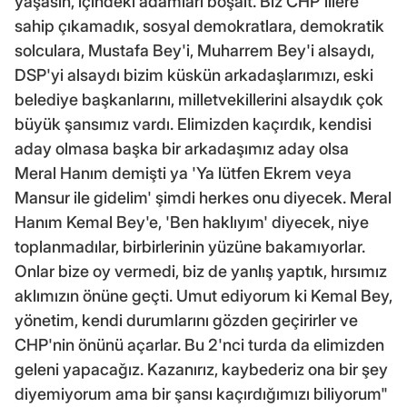
yaşasın, içindeki adamları boşalt. Biz CHP'lilere
sahip çıkamadık, sosyal demokratlara, demokratik
solculara, Mustafa Bey'i, Muharrem Bey'i alsaydı,
DSP'yi alsaydı bizim küskün arkadaşlarımızı, eski
belediye başkanlarını, milletvekillerini alsaydık çok
büyük şansımız vardı. Elimizden kaçırdık, kendisi
aday olmasa başka bir arkadaşımız aday olsa
Meral Hanım demişti ya 'Ya lütfen Ekrem veya
Mansur ile gidelim' şimdi herkes onu diyecek. Meral
Hanım Kemal Bey'e, 'Ben haklıyım' diyecek, niye
toplanmadılar, birbirlerinin yüzüne bakamıyorlar.
Onlar bize oy vermedi, biz de yanlış yaptık, hırsımız
aklımızın önüne geçti. Umut ediyorum ki Kemal Bey,
yönetim, kendi durumlarını gözden geçirirler ve
CHP'nin önünü açarlar. Bu 2'nci turda da elimizden
geleni yapacağız. Kazanırız, kaybederiz ona bir şey
diyemiyorum ama bir şansı kaçırdığımızı biliyorum"