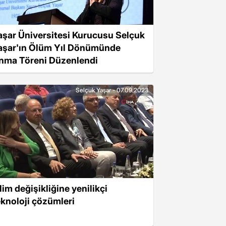
aşar Üniversitesi Kurucusu Selçuk
aşar'ın Ölüm Yıl Dönümünde
nma Töreni Düzenlendi
Selçuk Yaşar - 07.09.2023
lim değişikliğine yenilikçi
eknoloji çözümleri