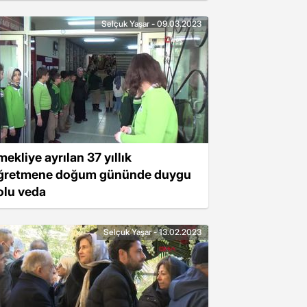
Selçuk Yaşar - 09.03.2023
ekliye ayrılan 37 yıllık
ğretmene doğum gününde duygu
olu veda
Selçuk Yaşar - 13.02.2023