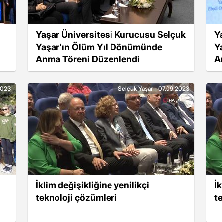
Yaşar Üniversitesi Kurucusu Selçuk
Y
Yaşar'ın Ölüm Yıl Dönümünde
Y
Anma Töreni Düzenlendi
A
2023
Selçuk Yaşar - 07.09.2023
İklim değişikliğine yenilikçi
İk
teknoloji çözümleri
t