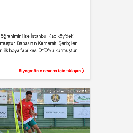
 öğrenimini ise İstanbul Kadıköy'deki
muştur. Babasının Kemeraltı Şeritçiler
in ilk boya fabrikası DYO'yu kurmuştur.
Biyografinin devamı için tıklayın
Selçuk Yaşar - 26.08.2025