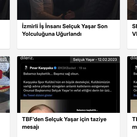
İzmirli İş İnsanı Selçuk Yaşar Son
S
Yolculuğuna Uğurlandı
V
2023
Selçuk Yaşar - 12.02.2023
TBF'den Selçuk Yaşar için taziye
T
mesajı
m