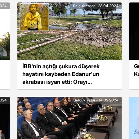
2024
Selçuk Yaşar - 28.04.2024
İBB'nin açtığı çukura düşerek
G
hayatını kaybeden Edanur'un
Ku
akrabası isyan etti: Orayı
çevirmeleri gerek ama hiçbir şey
yoktu
2024
Selçuk Yaşar - 14.02.2024