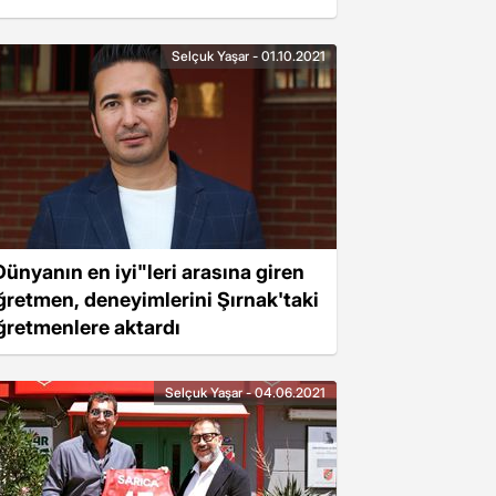
Selçuk Yaşar - 01.10.2021
Dünyanın en iyi"leri arasına giren
ğretmen, deneyimlerini Şırnak'taki
ğretmenlere aktardı
Selçuk Yaşar - 04.06.2021