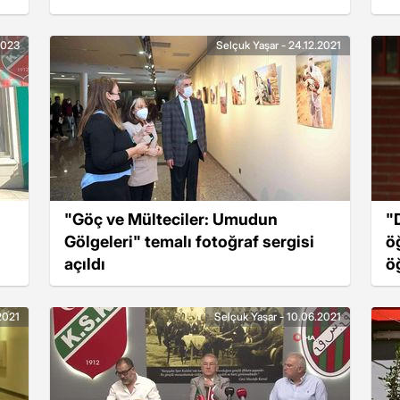
2023
Selçuk Yaşar - 24.12.2021
"Göç ve Mülteciler: Umudun
"
Gölgeleri" temalı fotoğraf sergisi
ö
açıldı
ö
2021
Selçuk Yaşar - 10.06.2021