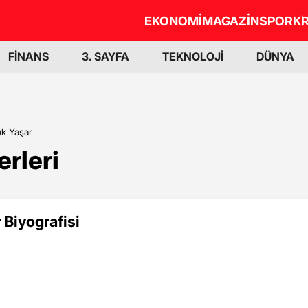
EKONOMİ
MAGAZİN
SPOR
KR
FİNANS
3. SAYFA
TEKNOLOJİ
DÜNYA
uk Yaşar
rleri
 Biyografisi