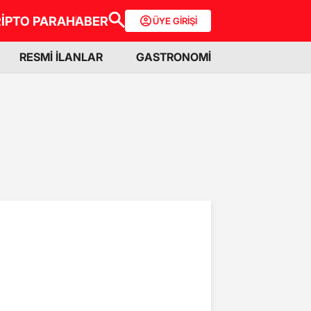
İPTO PARA
HABER
ÜYE GİRİŞİ
RESMİ İLANLAR
GASTRONOMİ