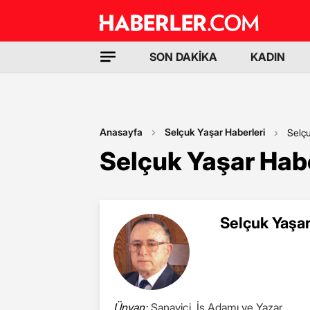
SON DAKİKA
KADIN
Anasayfa
Selçuk Yaşar Haberleri
Selç
Selçuk Yaşar Habe
Selçuk Yaşar
Ünvan:
Sanayici, İş Adamı ve Yazar