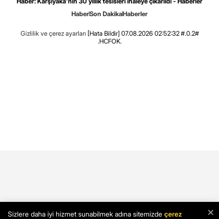
Haber: Karşıyaka'nın 30 yıllık tesisleri ihaleye çıkarıldı - Haberler
Haber
Son Dakika
Haberler
Gizlilik ve çerez ayarları
[Hata Bildir]
07.08.2026 02:52:32 #.0.2#
.HCFOK.
×
Sizlere daha iyi hizmet sunabilmek adına sitemizde
çerez