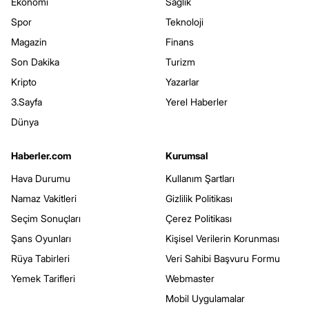
Ekonomi
Sağlık
Spor
Teknoloji
Magazin
Finans
Son Dakika
Turizm
Kripto
Yazarlar
3.Sayfa
Yerel Haberler
Dünya
Haberler.com
Kurumsal
Hava Durumu
Kullanım Şartları
Namaz Vakitleri
Gizlilik Politikası
Seçim Sonuçları
Çerez Politikası
Şans Oyunları
Kişisel Verilerin Korunması
Rüya Tabirleri
Veri Sahibi Başvuru Formu
Yemek Tarifleri
Webmaster
Mobil Uygulamalar