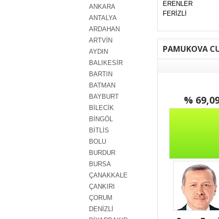
ERENLER
ANKARA
FERİZLİ
ANTALYA
ARDAHAN
ARTVİN
PAMUKOVA CU
AYDIN
BALIKESİR
BARTIN
BATMAN
BAYBURT
% 69,0
BİLECİK
BİNGÖL
BİTLİS
BOLU
BURDUR
BURSA
ÇANAKKALE
ÇANKIRI
ÇORUM
DENİZLİ