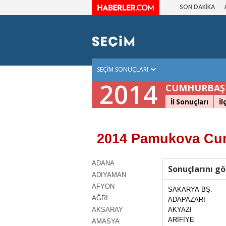
SON DAKİKA
SEÇİM SONUÇLARI
2014
CUMHURBAŞK
İl Sonuçları
İl
2014 Pamukova Cum
ADANA
Sonuçlarını gö
ADIYAMAN
AFYON
SAKARYA BŞ.
AĞRI
ADAPAZARI
AKSARAY
AKYAZI
ARİFİYE
AMASYA