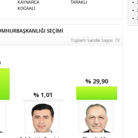
KAYNARCA
TARAKLI
KOCAALİ
MHURBAŞKANLIĞI SEÇİMİ
Toplam Sandık Sayısı: 73
9
% 29,90
% 1,01