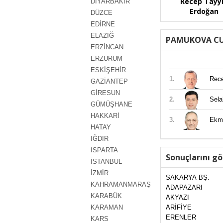
Recep Tayy
DİYARBAKIR
Erdoğan
DÜZCE
EDİRNE
ELAZIĞ
PAMUKOVA CU
ERZİNCAN
ERZURUM
ESKİŞEHİR
1.
Rec
GAZİANTEP
GİRESUN
2.
Sel
GÜMÜŞHANE
HAKKARİ
3.
Ekm
HATAY
IĞDIR
ISPARTA
Sonuçlarını gö
İSTANBUL
İZMİR
SAKARYA BŞ.
KAHRAMANMARAŞ
ADAPAZARI
KARABÜK
AKYAZI
KARAMAN
ARİFİYE
ERENLER
KARS