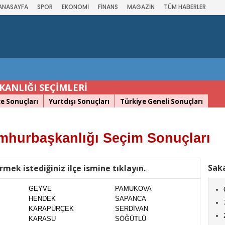
ANASAYFA
SPOR
EKONOMİ
FİNANS
MAGAZİN
TÜM HABERLER
ANLIĞI SEÇİMLERİ
çe Sonuçları
Yurtdışı Sonuçları
Türkiye Geneli Sonuçları
hurbaşkanlığı Seçim Sonuçları
Saka
rmek istediğiniz ilçe ismine tıklayın.
GEYVE
PAMUKOVA
HENDEK
SAPANCA
KARAPÜRÇEK
SERDİVAN
KARASU
SÖĞÜTLÜ