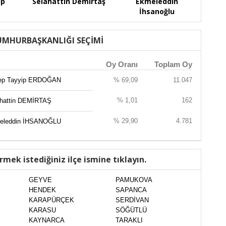
ip
Selahattin Demirtaş
Ekmeleddin
İhsanoğlu
MHURBAŞKANLIĞI SEÇİMİ
Oy Oranı
Toplam Oy
ep Tayyip ERDOĞAN
% 69,09
11.047
% 1,01
162
ahattin DEMİRTAŞ
% 29,90
4.781
eleddin İHSANOĞLU
rmek istediğiniz ilçe ismine tıklayın.
GEYVE
PAMUKOVA
HENDEK
SAPANCA
KARAPÜRÇEK
SERDİVAN
KARASU
SÖĞÜTLÜ
KAYNARCA
TARAKLI