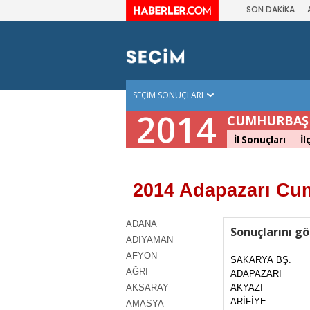
SON DAKİKA
SEÇİM SONUÇLARI
2014
CUMHURBAŞK
İl Sonuçları
İl
2014 Adapazarı Cu
ADANA
Sonuçlarını gö
ADIYAMAN
AFYON
SAKARYA BŞ.
AĞRI
ADAPAZARI
AKSARAY
AKYAZI
ARİFİYE
AMASYA