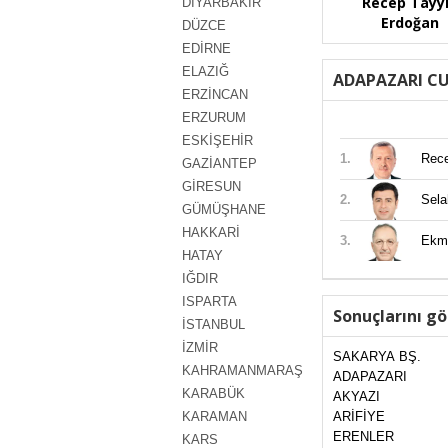
Recep Tayy
DİYARBAKIR
Erdoğan
DÜZCE
EDİRNE
ELAZIĞ
ADAPAZARI C
ERZİNCAN
ERZURUM
ESKİŞEHİR
1.
Rec
GAZİANTEP
GİRESUN
2.
Sel
GÜMÜŞHANE
HAKKARİ
3.
Ekm
HATAY
IĞDIR
ISPARTA
Sonuçlarını gö
İSTANBUL
İZMİR
SAKARYA BŞ.
KAHRAMANMARAŞ
ADAPAZARI
KARABÜK
AKYAZI
KARAMAN
ARİFİYE
ERENLER
KARS