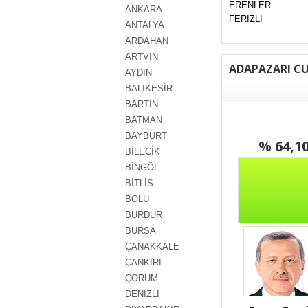
ERENLER
ANKARA
FERİZLİ
ANTALYA
ARDAHAN
ARTVİN
ADAPAZARI C
AYDIN
BALIKESİR
BARTIN
BATMAN
BAYBURT
% 64,1
BİLECİK
BİNGÖL
BİTLİS
BOLU
BURDUR
BURSA
ÇANAKKALE
ÇANKIRI
ÇORUM
DENİZLİ