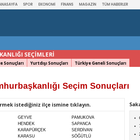
ANASAYFA
SPOR
EKONOMİ
FİNANS
MAGAZİN
TÜM HABERLER
ANLIĞI SEÇİMLERİ
çe Sonuçları
Yurtdışı Sonuçları
Türkiye Geneli Sonuçları
mhurbaşkanlığı Seçim Sonuçları
Saka
rmek istediğiniz ilçe ismine tıklayın.
GEYVE
PAMUKOVA
HENDEK
SAPANCA
KARAPÜRÇEK
SERDİVAN
KARASU
SÖĞÜTLÜ