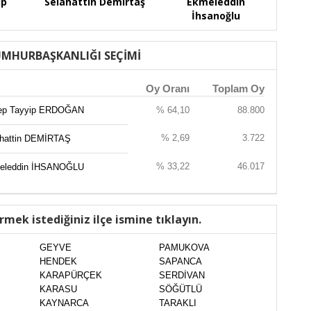
ip
Selahattin Demirtaş
Ekmeleddin
İhsanoğlu
UMHURBAŞKANLIĞI SEÇİMİ
Oy Oranı
Toplam Oy
ep Tayyip ERDOĞAN
% 64,10
88.800
% 2,69
3.722
ahattin DEMİRTAŞ
% 33,22
46.017
eleddin İHSANOĞLU
rmek istediğiniz ilçe ismine tıklayın.
GEYVE
PAMUKOVA
HENDEK
SAPANCA
KARAPÜRÇEK
SERDİVAN
KARASU
SÖĞÜTLÜ
KAYNARCA
TARAKLI