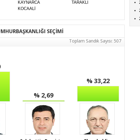
KAYNARCA
TARAKLI
KOCAALİ
UMHURBAŞKANLIĞI SEÇİMİ
Toplam Sandık Sayısı: 507
0
% 33,22
% 2,69