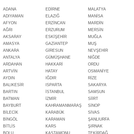
ADANA
EDİRNE
MALATYA
ADIYAMAN
ELAZIĞ
MANİSA
AFYON
ERZİNCAN
MARDİN
AĞRI
ERZURUM
MERSİN
AKSARAY
ESKİŞEHİR
MUĞLA
AMASYA
GAZİANTEP
MUŞ
ANKARA
GİRESUN
NEVŞEHİR
ANTALYA
GÜMÜŞHANE
NİĞDE
ARDAHAN
HAKKARİ
ORDU
ARTVİN
HATAY
OSMANİYE
AYDIN
IĞDIR
RİZE
BALIKESİR
ISPARTA
SAKARYA
BARTIN
İSTANBUL
SAMSUN
BATMAN
İZMİR
SİİRT
BAYBURT
KAHRAMANMARAŞ
SİNOP
BİLECİK
KARABÜK
SİVAS
BİNGÖL
KARAMAN
ŞANLIURFA
BİTLİS
KARS
ŞIRNAK
BOLU
KASTAMONU
TEKİRDAĞ