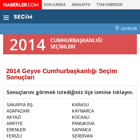
SON DAKİKA
ANASAYFA
TÜM HABERLER
ŞEHİRLER
2014
CUMHURBAŞKANLIĞI
SEÇİMLERİ
2014 Geyve Cumhurbaşkanlığı Seçim
Sonuçları
Sonuçlarını görmek istediğiniz ilçe ismine tıklayın.
SAKARYA BŞ.
KARASU
ADAPAZARI
KAYNARCA
AKYAZI
KOCAALİ
ARİFİYE
PAMUKOVA
ERENLER
SAPANCA
FERİZLİ
SERDİVAN