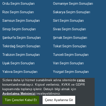
Ordu Seçim Sonuçları
Osmaniye Seçim Sonuçları
Rize Seçim Sonuçları
Sakarya Seçim Sonuçları
Samsun Seçim Sonuçları
Siirt Seçim Sonuçları
Sinop Seçim Sonuçları
Sivas Seçim Sonuçları
Şanlıurfa Seçim Sonuçları
Şırnak Seçim Sonuçları
Tekirdağ Seçim Sonuçları
Tokat Seçim Sonuçları
Trabzon Seçim Sonuçları
Tunceli Seçim Sonuçları
Uşak Seçim Sonuçları
Van Seçim Sonuçları
Yalova Seçim Sonuçları
Yozgat Seçim Sonuçları
Sizlere daha iyi hizmet sunabilmek adına sitemizde
Zonguldak Seçim Sonuçları
çerez
konumlandırmaktayız. Kişisel verileriniz, KVKK ve GDPR
kapsamında toplanıp işlenir. Detaylı bilgi almak için
[Hata Bildir] - 03:10:06 - 12
Aydınlatma Metnimizi
inceleyebilirsiniz.
[Kullanım Şartları]
Tüm Çerezleri Kabul Et
Çerez Ayarlarına Git