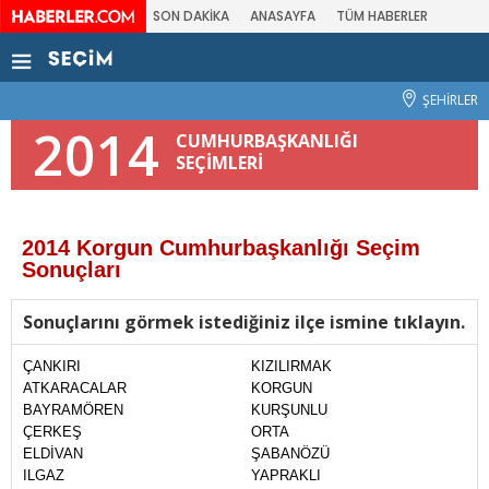
SON DAKİKA
ANASAYFA
TÜM HABERLER
ŞEHİRLER
2014
CUMHURBAŞKANLIĞI
SEÇİMLERİ
2014 Korgun Cumhurbaşkanlığı Seçim
Sonuçları
Sonuçlarını görmek istediğiniz ilçe ismine tıklayın.
ÇANKIRI
KIZILIRMAK
ATKARACALAR
KORGUN
BAYRAMÖREN
KURŞUNLU
ÇERKEŞ
ORTA
ELDİVAN
ŞABANÖZÜ
ILGAZ
YAPRAKLI