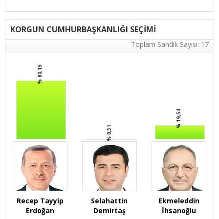
KORGUN CUMHURBAŞKANLIĞI SEÇİMİ
Toplam Sandık Sayısı: 17
% 80,15
% 19,54
% 0,31
Recep Tayyip
Selahattin
Ekmeleddin
Erdoğan
Demirtaş
İhsanoğlu