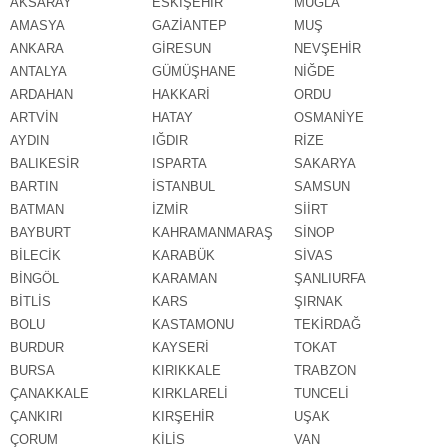
AKSARAY
ESKİŞEHİR
MUĞLA
AMASYA
GAZİANTEP
MUŞ
ANKARA
GİRESUN
NEVŞEHİR
ANTALYA
GÜMÜŞHANE
NİĞDE
ARDAHAN
HAKKARİ
ORDU
ARTVİN
HATAY
OSMANİYE
AYDIN
IĞDIR
RİZE
BALIKESİR
ISPARTA
SAKARYA
BARTIN
İSTANBUL
SAMSUN
BATMAN
İZMİR
SİİRT
BAYBURT
KAHRAMANMARAŞ
SİNOP
BİLECİK
KARABÜK
SİVAS
BİNGÖL
KARAMAN
ŞANLIURFA
BİTLİS
KARS
ŞIRNAK
BOLU
KASTAMONU
TEKİRDAĞ
BURDUR
KAYSERİ
TOKAT
BURSA
KIRIKKALE
TRABZON
ÇANAKKALE
KIRKLARELİ
TUNCELİ
ÇANKIRI
KIRŞEHİR
UŞAK
ÇORUM
KİLİS
VAN