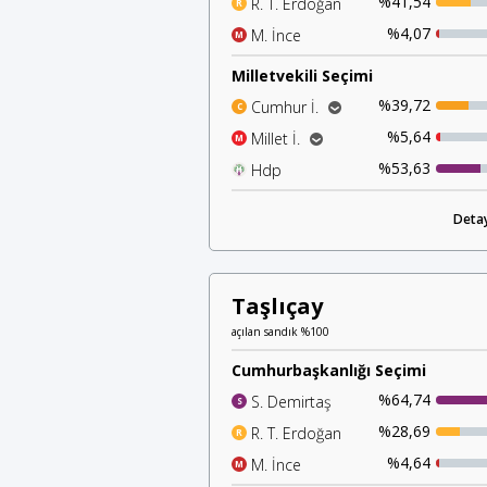
%41,54
R. T. Erdoğan
R
%4,07
M. İnce
M
Milletvekili Seçimi
%39,72
Cumhur İ.
C
%38,46
Ak Parti
%5,64
Millet İ.
M
%1,00
%3,15
Mhp
Chp
%53,63
Hdp
H
%1,56
İyi Parti
%0,91
Detay
Saadet P.
Taşlıçay
açılan sandık %100
Cumhurbaşkanlığı Seçimi
%64,74
S. Demirtaş
S
%28,69
R. T. Erdoğan
R
%4,64
M. İnce
M