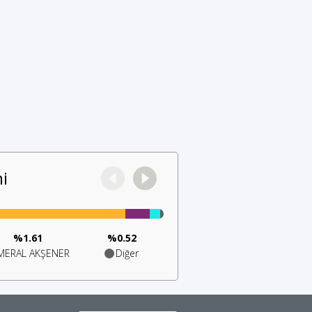
i
%1.61
%0.52
MERAL AKŞENER
Diğer