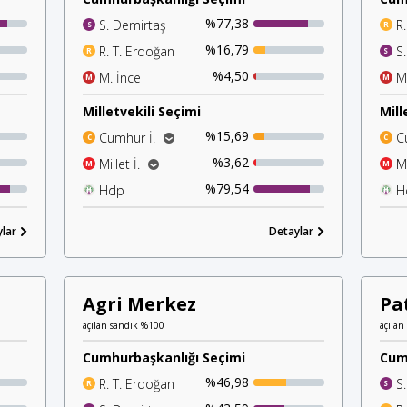
%77,38
S. Demirtaş
R
S
R
%16,79
R. T. Erdoğan
S
R
S
%4,50
M. İnce
M
M
M
Milletvekili Seçimi
Mill
%15,69
Cumhur İ.
C
C
C
%14,31
Ak Parti
%3,62
Millet İ.
Mi
M
M
%1,21
%2,13
Mhp
Chp
%79,54
Hdp
H
H
H
%1,01
İyi Parti
lar
%0,42
Detaylar
Saadet P.
Agri Merkez
Pa
açılan sandık %100
açılan
Cumhurbaşkanlığı Seçimi
Cum
%46,98
R. T. Erdoğan
S
R
S