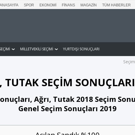
ANASAYFA
SPOR
EKONOMİ
FİNANS
MAGAZİN
TÜM HABERLER
EÇİMİ
MİLLETVEKİLİ SEÇİMİ
YURTDIŞI SONUÇLARI
Seçim
, TUTAK SEÇİM SONUÇLARI
onuçları, Ağrı, Tutak 2018 Seçim Sonu
Genel Seçim Sonuçları 2019
Açılan Sandık %100