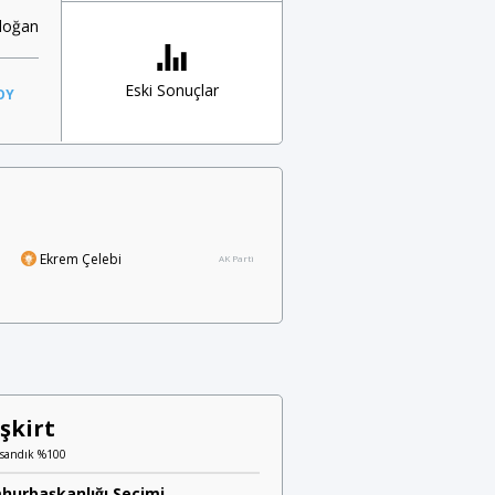
rdoğan
Eski Sonuçlar
OY
Ekrem Çelebi
AK Parti
şkirt
 sandık %100
hurbaşkanlığı Seçimi