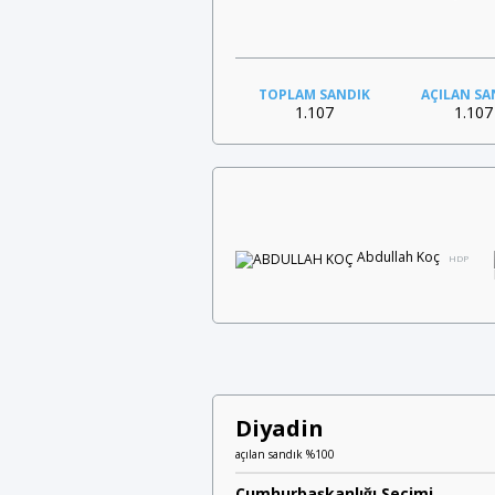
TOPLAM SANDIK
AÇILAN SA
1.107
1.107
Abdullah Koç
HDP
Diyadin
açılan sandık %100
Cumhurbaşkanlığı Seçimi