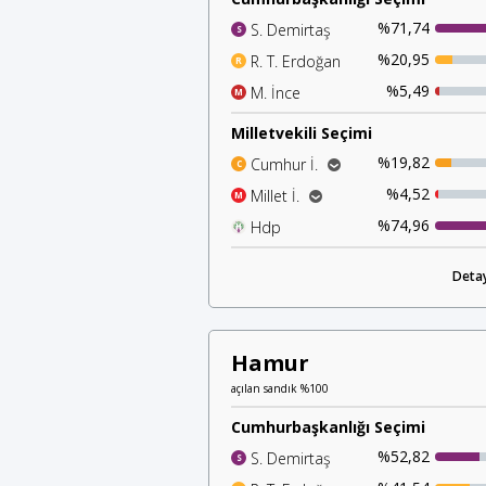
%71,74
S. Demirtaş
S
%20,95
R. T. Erdoğan
R
%5,49
M. İnce
M
Milletvekili Seçimi
%19,82
Cumhur İ.
C
%18,47
Ak Parti
%4,52
Millet İ.
M
%1,13
%2,40
Mhp
Chp
%74,96
Hdp
H
%1,20
İyi Parti
%0,83
Detay
Saadet P.
Hamur
açılan sandık %100
Cumhurbaşkanlığı Seçimi
%52,82
S. Demirtaş
S