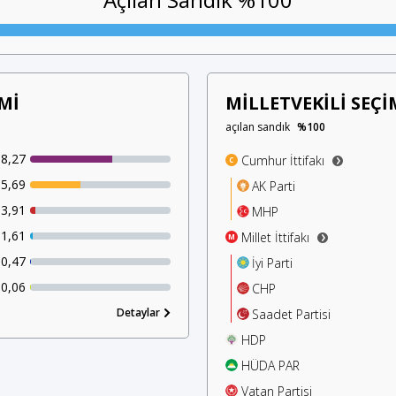
Mİ
MİLLETVEKİLİ SEÇİ
açılan sandık
%100
8,27
Cumhur İttifakı
C
5,69
AK Parti
3,91
MHP
1,61
Millet İttifakı
M
0,47
İyi Parti
0,06
CHP
Detaylar
Saadet Partisi
HDP
HÜDA PAR
Vatan Partisi