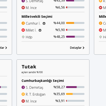
%43,59
S. Demirtaş
R
S
R
%6,56
M. İnce
M
M
M
Milletvekili Seçimi
Mill
%44,00
Cumhur İ.
C
C
C
%40,58
Ak Parti
%5,90
Millet İ.
Mi
M
M
%2,85
%2,33
Mhp
Chp
%48,25
Hdp
H
H
H
%2,31
İyi Parti
lar
%1,18
Detaylar
Saadet P.
Tutak
açılan sandık %100
Cumhurbaşkanlığı Seçimi
%58,27
S. Demirtaş
S
%35,69
R. T. Erdoğan
R
%3,91
M. İnce
M