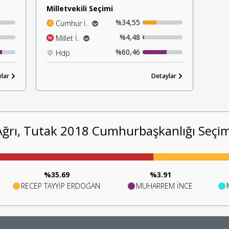
Milletvekili Seçimi
%34,55
Cumhur İ.
C
%28,00
Ak Parti
%4,48
Millet İ.
M
%5,82
%2,10
Mhp
İyi Parti
%60,46
Hdp
H
%1,81
Chp
lar
%0,47
Detaylar
Saadet P.
Ağrı, Tutak 2018 Cumhurbaşkanlığı Seçim
%35.69
%3.91
RECEP TAYYİP ERDOĞAN
MUHARREM İNCE