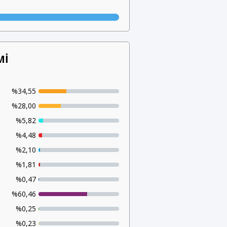
Mİ
%34,55
%28,00
%5,82
%4,48
%2,10
%1,81
%0,47
%60,46
%0,25
%0,23