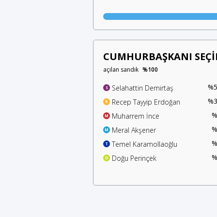
CUMHURBAŞKANI SEÇİ
açılan sandık
%100
%5
Selahattin Demirtaş
S
%3
Recep Tayyip Erdoğan
R
%
Muharrem İnce
M
%
Meral Akşener
M
%
Temel Karamollaoğlu
T
%
Doğu Perinçek
D