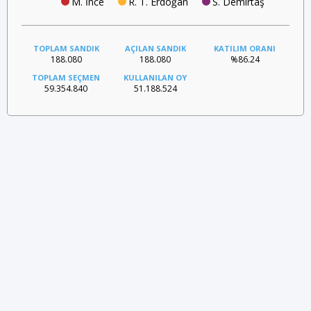
M. İnce
R. T. Erdoğan
S. Demirtaş
TOPLAM SANDIK
AÇILAN SANDIK
KATILIM ORANI
188.080
188.080
%86.24
TOPLAM SEÇMEN
KULLANILAN OY
59.354.840
51.188.524