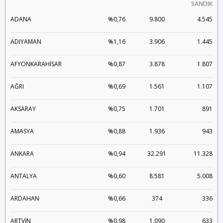
SANDIK
ADANA
%0,76
9.800
4.545
ADIYAMAN
%1,16
3.906
1.445
AFYONKARAHİSAR
%0,87
3.878
1.807
AĞRI
%0,69
1.561
1.107
AKSARAY
%0,75
1.701
891
AMASYA
%0,88
1.936
943
ANKARA
%0,94
32.291
11.328
ANTALYA
%0,60
8.581
5.008
ARDAHAN
%0,66
374
336
ARTVİN
%0,98
1.090
633