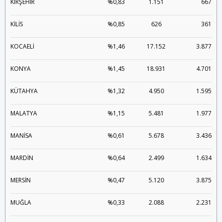
KIRŞEHİR
%0,83
1.151
667
KİLİS
%0,85
626
361
KOCAELİ
%1,46
17.152
3.877
KONYA
%1,45
18.931
4.701
KÜTAHYA
%1,32
4.950
1.595
MALATYA
%1,15
5.481
1.977
MANİSA
%0,61
5.678
3.436
MARDİN
%0,64
2.499
1.634
MERSİN
%0,47
5.120
3.875
MUĞLA
%0,33
2.088
2.231