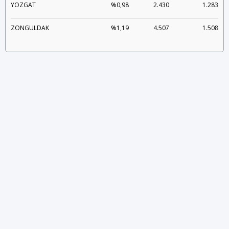
YOZGAT
%0,98
2.430
1.283
ZONGULDAK
%1,19
4.507
1.508