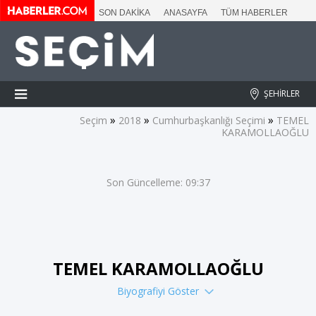
SON DAKİKA
ANASAYFA
TÜM HABERLER
ŞEHİRLER
»
»
»
Seçim
2018
Cumhurbaşkanlığı Seçimi
TEMEL
KARAMOLLAOĞLU
Son Güncelleme: 09:37
TEMEL KARAMOLLAOĞLU
Biyografiyi Göster