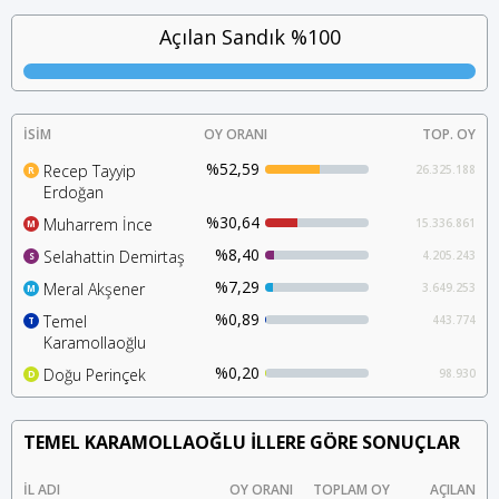
Temel Karamollaoğlu 1941 yılı, Kahramanmaraş doğumlu Türk
siyasetçi. 16, 20 ve 21. dönemlerde milletvekilliği, 1989-1995 yılları
Açılan Sandık %100
arasında Sivas Belediye Başkanlığı, özel sektörde ve kamu
kesiminde üst düzey yöneticilik yaptı. Türkiye’nin en çalkantılı
dönemlerinde bürokraside ve siyaset..
Devamını Oku
İSİM
OY ORANI
TOP. OY
%52,59
Recep Tayyip
26.325.188
R
Erdoğan
%30,64
Muharrem İnce
15.336.861
M
%8,40
Selahattin Demirtaş
4.205.243
S
%7,29
Meral Akşener
3.649.253
M
%0,89
Temel
443.774
T
Karamollaoğlu
%0,20
Doğu Perinçek
98.930
D
TEMEL KARAMOLLAOĞLU İLLERE GÖRE SONUÇLAR
İL ADI
OY ORANI
TOPLAM OY
AÇILAN