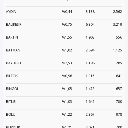
AYDIN
%0,44
3.138
2.562
BALIKESİR
%0,75
6.304
3.219
BARTIN
%1,55
1.903
556
BATMAN
%1,02
2.894
1.125
BAYBURT
%2,53
1.198
285
BİLECİK
%0,96
1.315
641
BİNGÖL
%1,05
1.473
657
BİTLİS
%1,03
1.645
780
BOLU
%1,22
2.367
978
BURDUR
%1,21
2.071
700