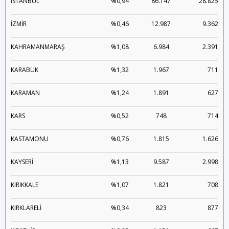
İSTANBUL
%0,94
86.147
28.825
İZMİR
%0,46
12.987
9.362
KAHRAMANMARAŞ
%1,08
6.984
2.391
KARABÜK
%1,32
1.967
711
KARAMAN
%1,24
1.891
627
KARS
%0,52
748
714
KASTAMONU
%0,76
1.815
1.626
KAYSERİ
%1,13
9.587
2.998
KIRIKKALE
%1,07
1.821
708
KIRKLARELİ
%0,34
823
877