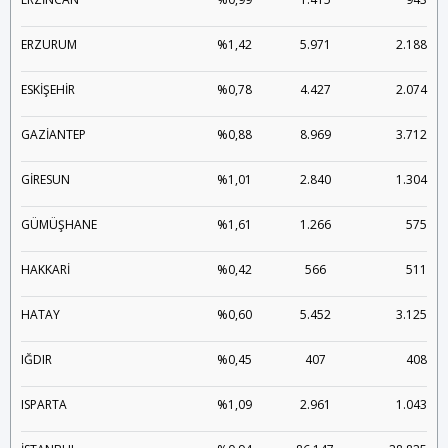
ERZURUM
%1,42
5.971
2.188
ESKİŞEHİR
%0,78
4.427
2.074
GAZİANTEP
%0,88
8.969
3.712
GİRESUN
%1,01
2.840
1.304
GÜMÜŞHANE
%1,61
1.266
575
HAKKARİ
%0,42
566
511
HATAY
%0,60
5.452
3.125
IĞDIR
%0,45
407
408
ISPARTA
%1,09
2.961
1.043