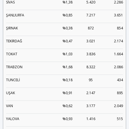
SİVAS
%1,38
5.420
2.286
ŞANLIURFA
%0,85
7.217
3.651
ŞIRNAK
%0,38
872
854
TEKİRDAĞ
%0,47
3.021
2.174
TOKAT
%1,03
3.836
1.664
TRABZON
%1,68
8.322
2.086
TUNCELİ
%0,18
95
434
UŞAK
%0,91
2.147
895
VAN
%0,62
3.177
2.049
YALOVA
%0,93
1.416
515