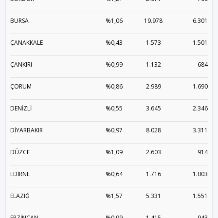
BURSA
%1,06
19.978
6.301
ÇANAKKALE
%0,43
1.573
1.501
ÇANKIRI
%0,99
1.132
684
ÇORUM
%0,86
2.989
1.690
DENİZLİ
%0,55
3.645
2.346
DİYARBAKIR
%0,97
8.028
3.311
DÜZCE
%1,09
2.603
914
EDİRNE
%0,64
1.716
1.003
ELAZIĞ
%1,57
5.331
1.551
ERZİNCAN
%0,99
1.415
943