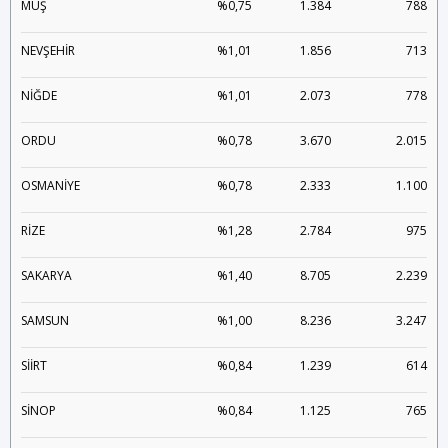
MUŞ
%0,75
1.384
788
NEVŞEHİR
%1,01
1.856
713
NİĞDE
%1,01
2.073
778
ORDU
%0,78
3.670
2.015
OSMANİYE
%0,78
2.333
1.100
RİZE
%1,28
2.784
975
SAKARYA
%1,40
8.705
2.239
SAMSUN
%1,00
8.236
3.247
SİİRT
%0,84
1.239
614
SİNOP
%0,84
1.125
765