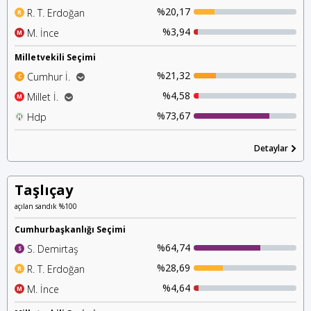
%20,17
R. T. Erdoğan
R
%3,94
M. İnce
M
Milletvekili Seçimi
%21,32
Cumhur İ.
C
%19,64
Ak Parti
%4,58
Millet İ.
M
%1,48
%3,14
Mhp
Chp
%73,67
Hdp
H
%0,90
İyi Parti
%0,50
Detaylar
Saadet P.
Taşlıçay
açılan sandık %100
Cumhurbaşkanlığı Seçimi
%64,74
S. Demirtaş
S
%28,69
R. T. Erdoğan
R
%4,64
M. İnce
M