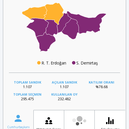
R. T. Erdoğan
S. Demirtaş
TOPLAM SANDIK
AÇILAN SANDIK
KATILIM ORANI
1.107
1.107
%78.68
TOPLAM SEÇMEN
KULLANILAN OY
295.475
232.482
Cumhurbaşkanı