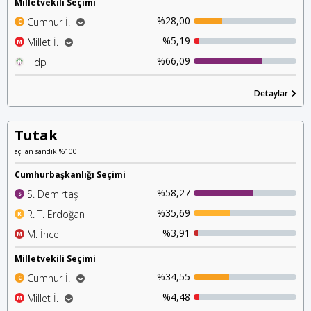
Milletvekili Seçimi
%28,00
Cumhur İ.
C
%21,33
Ak Parti
%5,19
Millet İ.
M
%6,00
%2,53
Mhp
İyi Parti
%66,09
Hdp
H
%1,97
Chp
%0,63
Detaylar
Saadet P.
Tutak
açılan sandık %100
Cumhurbaşkanlığı Seçimi
%58,27
S. Demirtaş
S
%35,69
R. T. Erdoğan
R
%3,91
M. İnce
M
Milletvekili Seçimi
%34,55
Cumhur İ.
C
%28,00
Ak Parti
%4,48
Millet İ.
M
%5,82
%2,10