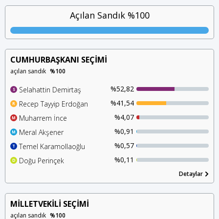
Açılan Sandık %100
CUMHURBAŞKANI SEÇİMİ
açılan sandık
%100
%52,82
Selahattin Demirtaş
S
%41,54
Recep Tayyip Erdoğan
R
%4,07
Muharrem İnce
M
%0,91
Meral Akşener
M
%0,57
Temel Karamollaoğlu
T
%0,11
Doğu Perinçek
D
Detaylar
MİLLETVEKİLİ SEÇİMİ
açılan sandık
%100