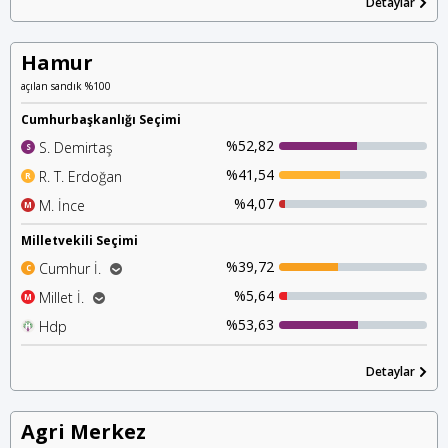
%1,72
Detaylar
İyi Parti
Hamur
açılan sandık %100
Cumhurbaşkanlığı Seçimi
%52,82
S. Demirtaş
S
%41,54
R. T. Erdoğan
R
%4,07
M. İnce
M
Milletvekili Seçimi
%39,72
Cumhur İ.
C
%38,46
Ak Parti
%5,64
Millet İ.
M
%1,00
%3,15
Mhp
Chp
%53,63
Hdp
H
%1,56
İyi Parti
%0,91
Detaylar
Saadet P.
Agri Merkez