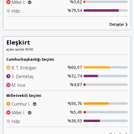
%3,62
Millet İ.
M
%1,21
%2,13
Mhp
Chp
%79,54
Hdp
H
%1,01
İyi Parti
%0,42
Detaylar
Saadet P.
Eleşkirt
açılan sandık %100
Cumhurbaşkanlığı Seçimi
%60,07
R. T. Erdoğan
R
%32,74
S. Demirtaş
S
%4,87
M. İnce
M
Milletvekili Seçimi
%56,76
Cumhur İ.
C
%53,32
Ak Parti
%5,49
Millet İ.
M
%3,02
%1,85
Mhp
Saadet P.
%36,93
Hdp
H
%1,83
Chp