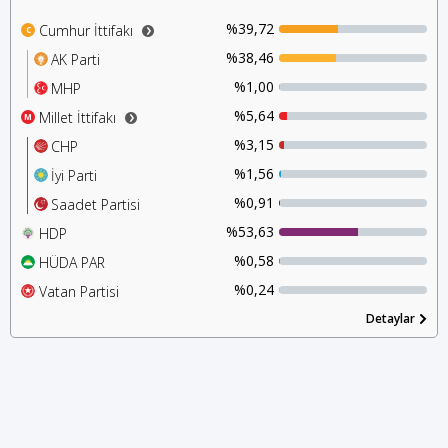
%39,72
Cumhur İttifakı
C
%38,46
AK Parti
%1,00
MHP
%5,64
Millet İttifakı
M
%3,15
CHP
%1,56
İyi Parti
%0,91
Saadet Partisi
%53,63
HDP
%0,58
HÜDA PAR
%0,24
Vatan Partisi
Detaylar