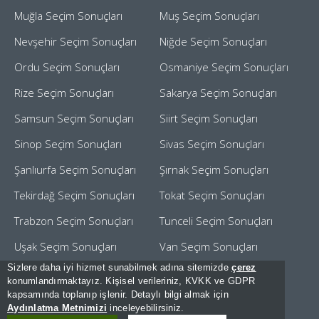
Muğla Seçim Sonuçları
Muş Seçim Sonuçları
Nevşehir Seçim Sonuçları
Niğde Seçim Sonuçları
Ordu Seçim Sonuçları
Osmaniye Seçim Sonuçları
Rize Seçim Sonuçları
Sakarya Seçim Sonuçları
Samsun Seçim Sonuçları
Siirt Seçim Sonuçları
Sinop Seçim Sonuçları
Sivas Seçim Sonuçları
Şanlıurfa Seçim Sonuçları
Şırnak Seçim Sonuçları
Tekirdağ Seçim Sonuçları
Tokat Seçim Sonuçları
Trabzon Seçim Sonuçları
Tunceli Seçim Sonuçları
Uşak Seçim Sonuçları
Van Seçim Sonuçları
Sizlere daha iyi hizmet sunabilmek adına sitemizde
çerez
Yalova Seçim Sonuçları
Yozgat Seçim Sonuçları
konumlandırmaktayız. Kişisel verileriniz, KVKK ve GDPR
kapsamında toplanıp işlenir. Detaylı bilgi almak için
Zonguldak Seçim Sonuçları
[Kullanım Şartları]
Aydınlatma Metnimizi
inceleyebilirsiniz.