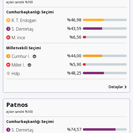
açılan sandık %100
Cumhurbaşkanlığı Seçimi
%46,98
R. T. Erdoğan
R
%43,59
S. Demirtaş
S
%6,56
M. İnce
M
Milletvekili Seçimi
%44,00
Cumhur İ.
C
%40,58
Ak Parti
%5,90
Millet İ.
M
%2,85
%2,33
Mhp
Chp
%48,25
Hdp
H
%2,31
İyi Parti
%1,18
Detaylar
Saadet P.
Patnos
açılan sandık %100
Cumhurbaşkanlığı Seçimi
%74,57
S. Demirtaş
S