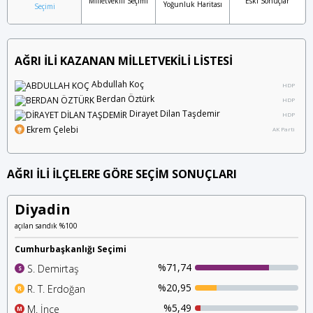
Milletvekili Seçimi
Eski Sonuçlar
Yoğunluk Haritası
Seçimi
AĞRI İLİ KAZANAN MİLLETVEKİLİ LİSTESİ
Abdullah Koç
HDP
Berdan Öztürk
HDP
Dirayet Dilan Taşdemir
HDP
Ekrem Çelebi
AK Parti
AĞRI İLİ İLÇELERE GÖRE SEÇİM SONUÇLARI
Diyadin
açılan sandık %100
Cumhurbaşkanlığı Seçimi
%71,74
S. Demirtaş
S
%20,95
R. T. Erdoğan
R
%5,49
M. İnce
M