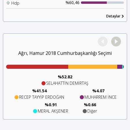
Mhp
İyi Parti
%60,46
Hdp
H
%1,81
Chp
%0,47
Detaylar
Saadet P.
Ağrı, Hamur 2018 Cumhurbaşkanlığı Seçimi
%52.82
SELAHATTİN DEMİRTAŞ
%41.54
%4.07
RECEP TAYYİP ERDOĞAN
MUHARREM İNCE
%0.91
%0.66
MERAL AKŞENER
Diğer