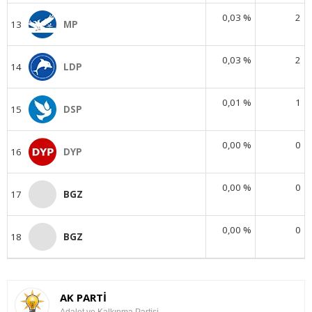
0,03 %
2
13
MP
0,03 %
2
14
LDP
0,01 %
1
15
DSP
0,00 %
0
16
DYP
0,00 %
0
17
BGZ
0,00 %
0
18
BGZ
AK PARTİ