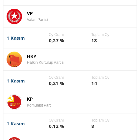
VP
Vatan Partisi
Oy Oranı
Toplam Oy
1 Kasım
0,27 %
18
HKP
Halkın Kurtuluş Partisi
Oy Oranı
Toplam Oy
1 Kasım
0,21 %
14
KP
Komünist Parti
Oy Oranı
Toplam Oy
1 Kasım
0,12 %
8