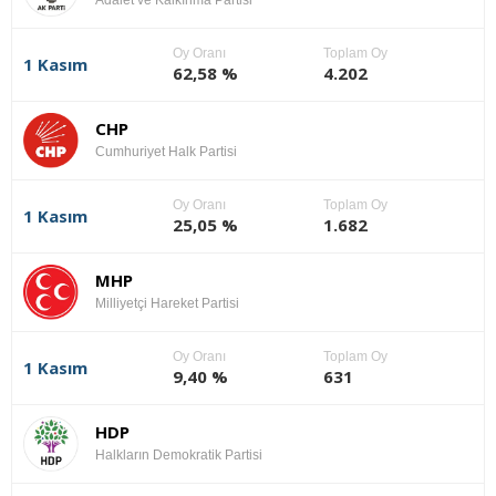
Adalet ve Kalkınma Partisi
Oy Oranı
Toplam Oy
1 Kasım
62,58 %
4.202
CHP
Cumhuriyet Halk Partisi
Oy Oranı
Toplam Oy
1 Kasım
25,05 %
1.682
MHP
Milliyetçi Hareket Partisi
Oy Oranı
Toplam Oy
1 Kasım
9,40 %
631
HDP
Halkların Demokratik Partisi