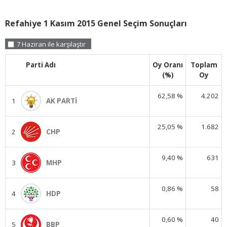
Refahiye 1 Kasım 2015 Genel Seçim Sonuçları
7 Haziran ile karşılaştır
Parti Adı
Oy Oranı
Toplam
(%)
Oy
62,58 %
4.202
1
AK PARTİ
25,05 %
1.682
2
CHP
9,40 %
631
3
MHP
0,86 %
58
4
HDP
0,60 %
40
5
BBP