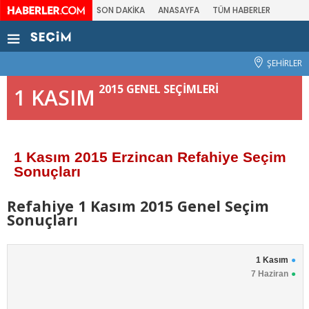
SON DAKİKA
ANASAYFA
TÜM HABERLER
ŞEHİRLER
2015 GENEL SEÇİMLERİ
1 KASIM
1 Kasım 2015 Erzincan Refahiye Seçim
Sonuçları
Refahiye 1 Kasım 2015 Genel Seçim
Sonuçları
1 Kasım
7 Haziran