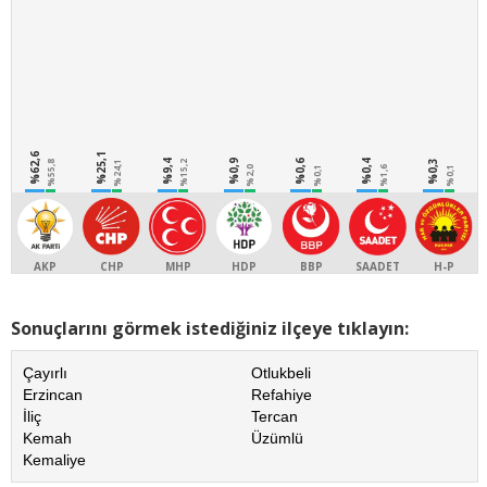
%62,6
%25,1
%9,4
%0,9
%0,6
%0,4
%0,3
%55,8
%24,1
%15,2
%2,0
%0,1
%1,6
%0,1
AKP
CHP
MHP
HDP
BBP
SAADET
H-P
Sonuçlarını görmek istediğiniz ilçeye tıklayın:
Çayırlı
Otlukbeli
Erzincan
Refahiye
İliç
Tercan
Kemah
Üzümlü
Kemaliye