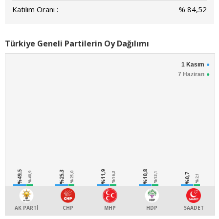
Katılım Oranı :
% 84,52
Türkiye Geneli Partilerin Oy Dağılımı
1 Kasım
7 Haziran
%49,5
%25,3
%11,9
%10,8
%40,9
%25,0
%16,3
%13,1
%0,7
%2,1
AK PARTİ
CHP
MHP
HDP
SAADET