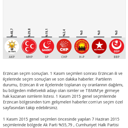
%48,7
%29,8
%19,1
%2,4
%0
%0
%0
AKP
MHP
SP
CHP
H-P
IP
BBP
Erzincan seçim sonuçları. 1 Kasım seçimleri sonrası Erzincan ili ve
ilçelerinde seçim sonuçları ve son dakika haberler. Partilerin
durumu, Erzincan ili ve ilçelerinde toplanan oy oranlarının dağılımı,
bu bölgeden milletvekili adayı olan isimler ve TBMM'ye girmeye
hak kazanan isimlerin listesi. 1 Kasım 2015 genel seçimlerinde
Erzincan bölgesinden tüm gelişmeleri haberler.com'un seçim özel
sayfasından takip edebilirsiniz.
1 Kasım 2015 genel seçimleri öncesinde yapılan 7 Haziran 2015
seçimlerinde bölgede Ak Parti %55,79 , Cumhuriyet Halk Partisi