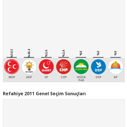
%54,5
%40,4
%2,6
%2,6
%0
%0
%0
MHP
AKP
SP
CHP
HÜDA
DSP
AP
PAR
Refahiye 2011 Genel Seçim Sonuçları