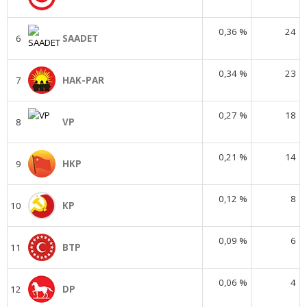
0,36 %
24
6
SAADET
0,34 %
23
7
HAK-PAR
0,27 %
18
8
VP
0,21 %
14
9
HKP
0,12 %
8
10
KP
0,09 %
6
11
BTP
0,06 %
4
12
DP