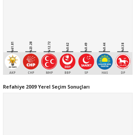
%61.81
%23.28
%12.72
%0.62
%0.49
%0.44
%0.38
AKP
CHP
MHP
BBP
SP
HAS
DP
Refahiye 2009 Yerel Seçim Sonuçları