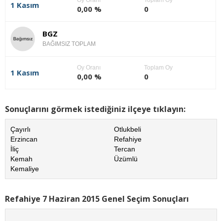
1 Kasım
0,00 %
0
BGZ
BAĞIMSIZ TOPLAM
Oy Oranı
Toplam Oy
1 Kasım
0,00 %
0
Sonuçlarını görmek istediğiniz ilçeye tıklayın:
Çayırlı
Otlukbeli
Erzincan
Refahiye
İliç
Tercan
Kemah
Üzümlü
Kemaliye
Refahiye 7 Haziran 2015 Genel Seçim Sonuçları