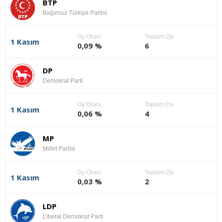
BTP
Bağımsız Türkiye Partisi
Oy Oranı
Toplam Oy
1 Kasım
0,09 %
6
DP
Demokrat Parti
Oy Oranı
Toplam Oy
1 Kasım
0,06 %
4
MP
Millet Partisi
Oy Oranı
Toplam Oy
1 Kasım
0,03 %
2
LDP
Liberal Demokrat Parti