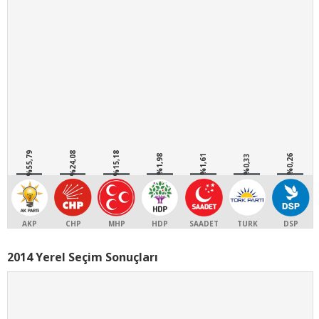
%55,79
%24,08
%15,18
%1,98
%1,61
%0,33
%0,26
AKP
CHP
MHP
HDP
SAADET
TURK
DSP
2014 Yerel Seçim Sonuçları