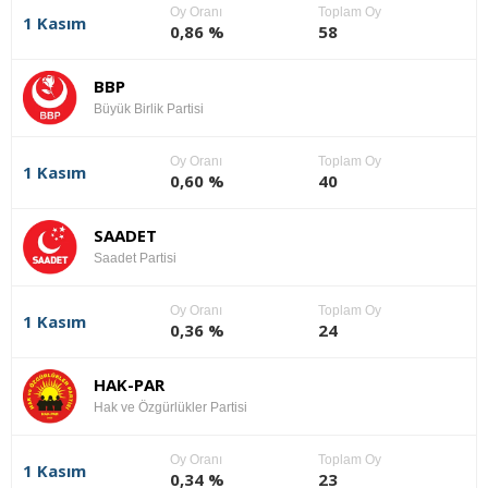
Oy Oranı
Toplam Oy
1 Kasım
0,86 %
58
BBP
Büyük Birlik Partisi
Oy Oranı
Toplam Oy
1 Kasım
0,60 %
40
SAADET
Saadet Partisi
Oy Oranı
Toplam Oy
1 Kasım
0,36 %
24
HAK-PAR
Hak ve Özgürlükler Partisi
Oy Oranı
Toplam Oy
1 Kasım
0,34 %
23