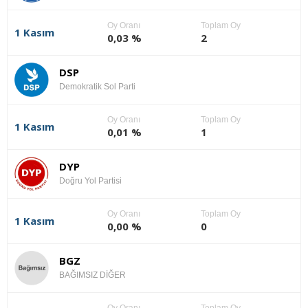
Oy Oranı
Toplam Oy
1 Kasım
0,03 %
2
DSP
Demokratik Sol Parti
Oy Oranı
Toplam Oy
1 Kasım
0,01 %
1
DYP
Doğru Yol Partisi
Oy Oranı
Toplam Oy
1 Kasım
0,00 %
0
BGZ
BAĞIMSIZ DİĞER
Oy Oranı
Toplam Oy