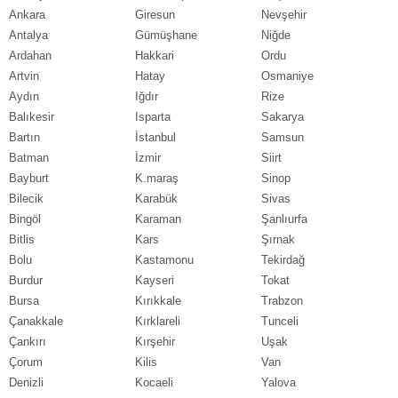
Ankara
Giresun
Nevşehir
Antalya
Gümüşhane
Niğde
Ardahan
Hakkari
Ordu
Artvin
Hatay
Osmaniye
Aydın
Iğdır
Rize
Balıkesir
Isparta
Sakarya
Bartın
İstanbul
Samsun
Batman
İzmir
Siirt
Bayburt
K.maraş
Sinop
Bilecik
Karabük
Sivas
Bingöl
Karaman
Şanlıurfa
Bitlis
Kars
Şırnak
Bolu
Kastamonu
Tekirdağ
Burdur
Kayseri
Tokat
Bursa
Kırıkkale
Trabzon
Çanakkale
Kırklareli
Tunceli
Çankırı
Kırşehir
Uşak
Çorum
Kilis
Van
Denizli
Kocaeli
Yalova