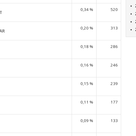
0,34 %
520
T
0,20 %
313
AR
0,18 %
286
0,16 %
246
0,15 %
239
0,11 %
177
0,09 %
133