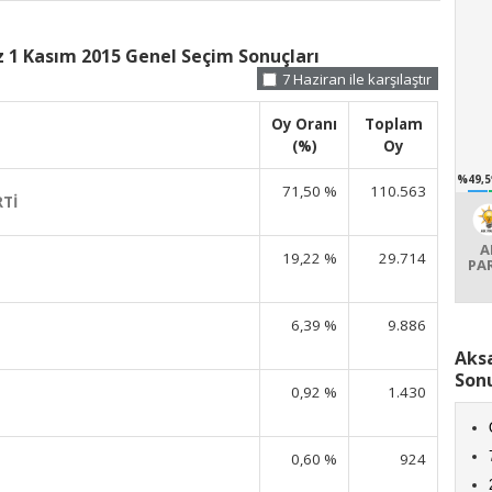
 1 Kasım 2015 Genel Seçim Sonuçları
7 Haziran ile karşılaştır
Oy Oranı
Toplam
(%)
Oy
%49,5
71,50 %
110.563
RTİ
A
19,22 %
29.714
PA
6,39 %
9.886
Aks
Sonu
0,92 %
1.430
0,60 %
924