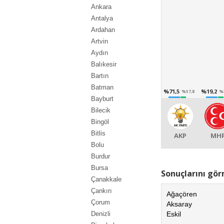
Ankara
Antalya
Ardahan
Artvin
Aydın
Balıkesir
Bartın
Batman
%71,5
%19,2
%57,8
%
Bayburt
Bilecik
Bingöl
Bitlis
AKP
MH
Bolu
Burdur
Bursa
Sonuçlarını görm
Çanakkale
Çankırı
Ağaçören
Çorum
Aksaray
Eskil
Denizli