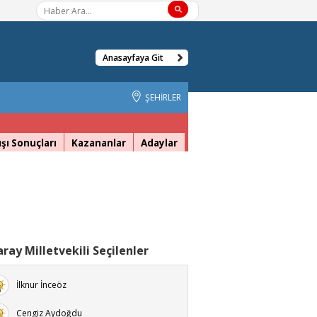
Anasayfaya Git
ŞEHİRLER
şı Sonuçları
Kazananlar
Adaylar
ray Milletvekili Seçilenler
İlknur İnceöz
Cengiz Aydoğdu