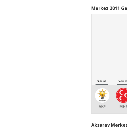
Merkez 2011 Ge
%66.95
%18.4
AKP
MH
Aksaray Merkez