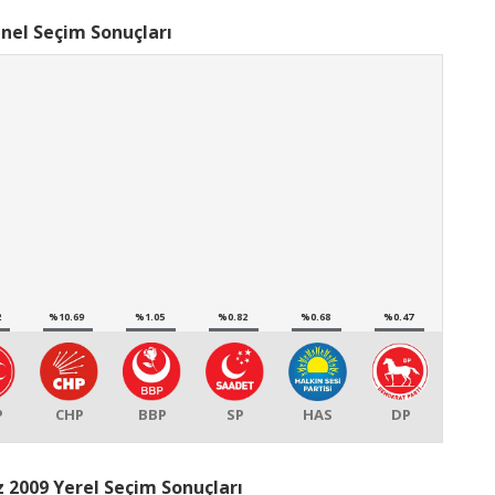
nel Seçim Sonuçları
2
%10.69
%1.05
%0.82
%0.68
%0.47
P
CHP
BBP
SP
HAS
DP
 2009 Yerel Seçim Sonuçları