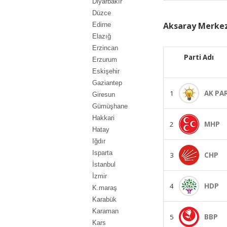
Diyarbakır
Düzce
Aksaray Merkez
Edirne
Elazığ
Erzincan
Parti Adı
Erzurum
Eskişehir
Gaziantep
1
AK PA
Giresun
Gümüşhane
Hakkari
2
MHP
Hatay
Iğdır
Isparta
3
CHP
İstanbul
İzmir
4
HDP
K.maraş
Karabük
Karaman
5
BBP
Kars