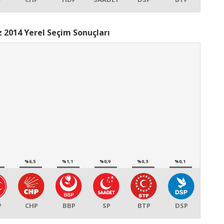
 2014 Yerel Seçim Sonuçları
%6,5
%1,1
%0,9
%0,3
%0,1
P
CHP
BBP
SP
BTP
DSP