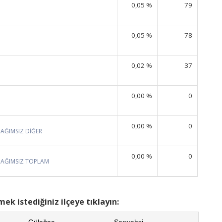
0,05 %
79
0,05 %
78
0,02 %
37
0,00 %
0
0,00 %
0
BAĞIMSIZ DİĞER
0,00 %
0
BAĞIMSIZ TOPLAM
ek istediğiniz ilçeye tıklayın:
Gülağaç
Sarıyahşi