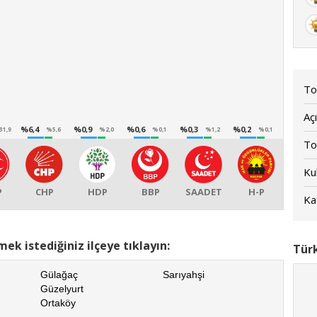
To
Açı
%6,4
%0,9
%0,6
%0,3
%0,2
31,9
%5,6
%2,0
%0,1
%1,2
%0,1
To
Kul
P
CHP
HDP
BBP
SAADET
H-P
Kat
ek istediğiniz ilçeye tıklayın:
Türk
Gülağaç
Sarıyahşi
Güzelyurt
Ortaköy