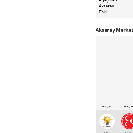
Aksaray
Eskil
Aksaray Merkez
%57,79
%31,8
AKP
MH