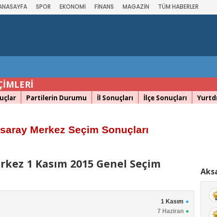
ANASAYFA
SPOR
EKONOMİ
FİNANS
MAGAZİN
TÜM HABERLER
ÇİMLERİ
uçlar
Partilerin Durumu
İl Sonuçları
İlçe Sonuçları
Yurtdı
saray Merkez Seçim Sonuçları
rkez 1 Kasım 2015 Genel Seçim
Aksa
1 Kasım
7 Haziran