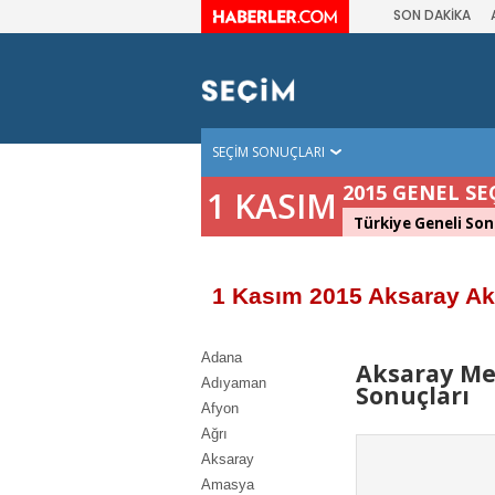
SON DAKİKA
SEÇİM SONUÇLARI
2015 GENEL SE
1 KASIM
Türkiye Geneli Son
1 Kasım 2015 Aksaray Ak
Adana
Aksaray Me
Adıyaman
Sonuçları
Afyon
Ağrı
Aksaray
Amasya