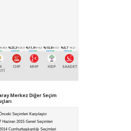
%25,3
%11,9
%10,8
%0,7
%40,9
%25,0
%16,3
%13,1
%2,1
K
CHP
MHP
HDP
SAADET
RTİ
aray Merkez Diğer Seçim
çları
Önceki Seçimleri Karşılaştır
7 Haziran 2015 Genel Seçimleri
2014 Cumhurbaşkanlığı Seçimleri