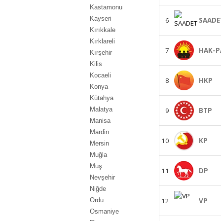
Kastamonu
Kayseri
6
SAADE
Kırıkkale
Kırklareli
7
HAK-P
Kırşehir
Kilis
Kocaeli
8
HKP
Konya
Kütahya
Malatya
9
BTP
Manisa
Mardin
10
KP
Mersin
Muğla
Muş
11
DP
Nevşehir
Niğde
12
VP
Ordu
Osmaniye