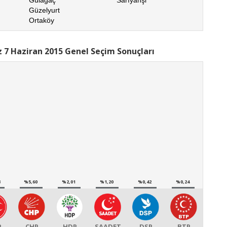
Güzelyurt
Ortaköy
 7 Haziran 2015 Genel Seçim Sonuçları
8
%5,60
%2,01
%1,20
%0,42
%0,24
P
CHP
HDP
SAADET
DSP
BTP