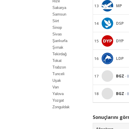
Rize
13
MP
Sakarya
Samsun
Siirt
14
DSP
Sinop
Sivas
15
DYP
Şanlıurfa
Şırnak
Tekirdağ
16
LDP
Tokat
Trabzon
Tunceli
17
BGZ
- 
Uşak
Van
18
BGZ
- 
Yalova
Yozgat
Zonguldak
Sonuçlarını görm
Ağaçören