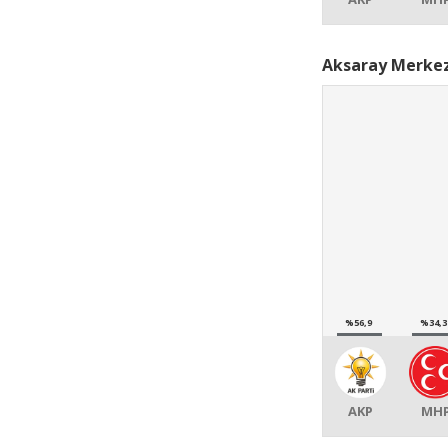
Aksaray Merkez
%56,9
%34,3
AKP
MH