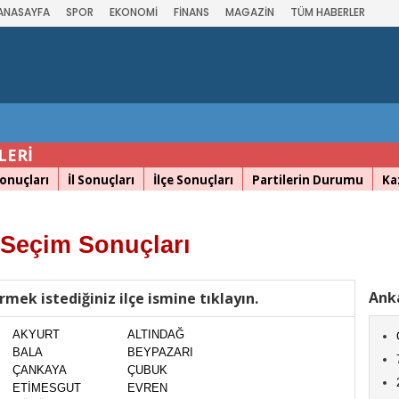
ANASAYFA
SPOR
EKONOMİ
FİNANS
MAGAZİN
TÜM HABERLER
LERİ
onuçları
İl Sonuçları
İlçe Sonuçları
Partilerin Durumu
Ka
 Seçim Sonuçları
Anka
rmek istediğiniz ilçe ismine tıklayın.
AKYURT
ALTINDAĞ
BALA
BEYPAZARI
ÇANKAYA
ÇUBUK
ETİMESGUT
EVREN