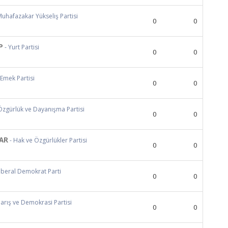
Muhafazakar Yükseliş Partisi
0
0
P
- Yurt Partisi
0
0
 Emek Partisi
0
0
Özgürlük ve Dayanışma Partisi
0
0
AR
- Hak ve Özgürlükler Partisi
0
0
Liberal Demokrat Parti
0
0
Barış ve Demokrasi Partisi
0
0