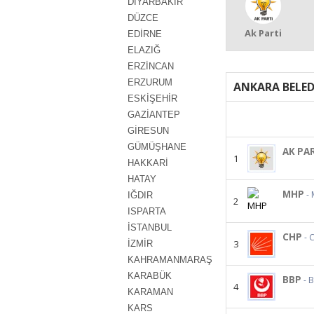
DİYARBAKIR
DÜZCE
Ak Parti
EDİRNE
ELAZIĞ
ERZİNCAN
ERZURUM
ANKARA BELED
ESKİŞEHİR
GAZİANTEP
GİRESUN
GÜMÜŞHANE
AK PA
1
HAKKARİ
HATAY
MHP
- 
IĞDIR
2
ISPARTA
İSTANBUL
CHP
- 
3
İZMİR
KAHRAMANMARAŞ
KARABÜK
BBP
- B
4
KARAMAN
KARS