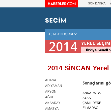
SON DAKİKA
SEÇİM SONUÇLARI
2014
YEREL SEÇİM
Türkiye Geneli S
2014 SİNCAN Yerel
ADANA
Sonuçlarını gö
ADIYAMAN
AFYON
ANKARA BŞ.
AĞRI
AYAS
AKSARAY
ÇAMLIDERE
ELMADAĞ
AMASYA