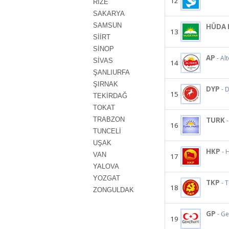
12
RİZE
SAKARYA
SAMSUN
HÜDA 
13
SİİRT
SİNOP
AP
- Al
SİVAS
14
ŞANLIURFA
ŞIRNAK
DYP
- 
15
TEKİRDAĞ
TOKAT
TRABZON
TURK
16
TUNCELİ
UŞAK
HKP
- 
VAN
17
YALOVA
YOZGAT
TKP
- 
18
ZONGULDAK
GP
- Ge
19