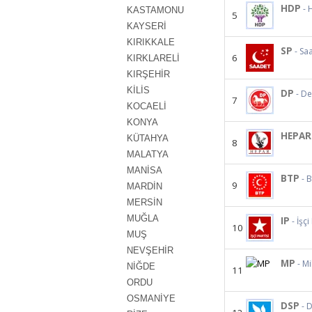
HDP
- 
KASTAMONU
5
KAYSERİ
KIRIKKALE
SP
- Sa
6
KIRKLARELİ
KIRŞEHİR
KİLİS
DP
- D
7
KOCAELİ
KONYA
HEPAR
KÜTAHYA
8
MALATYA
MANİSA
BTP
- 
9
MARDİN
MERSİN
MUĞLA
IP
- İşçi
10
MUŞ
NEVŞEHİR
MP
- Mi
NİĞDE
11
ORDU
OSMANİYE
DSP
- 