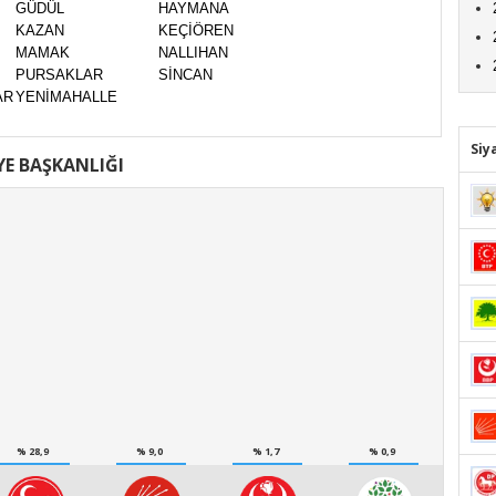
GÜDÜL
HAYMANA
KAZAN
KEÇİÖREN
MAMAK
NALLIHAN
PURSAKLAR
SİNCAN
AR
YENİMAHALLE
Siy
YE BAŞKANLIĞI
% 28,9
% 9,0
% 1,7
% 0,9