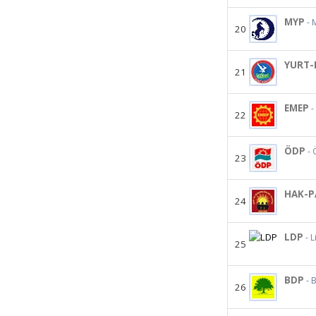
MYP
- 
20
YURT-
21
EMEP
-
22
ÖDP
- 
23
HAK-P
24
LDP
- 
25
BDP
- 
26