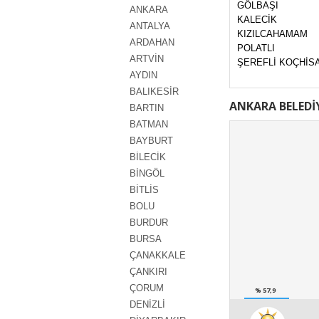
GÖLBAŞI
ANKARA
KALECİK
ANTALYA
KIZILCAHAMAM
ARDAHAN
POLATLI
ARTVİN
ŞEREFLİ KOÇHİS
AYDIN
BALIKESİR
ANKARA BELEDİ
BARTIN
BATMAN
BAYBURT
BİLECİK
BİNGÖL
BİTLİS
BOLU
BURDUR
BURSA
ÇANAKKALE
ÇANKIRI
ÇORUM
% 57,9
DENİZLİ