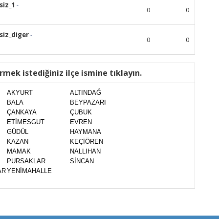
siz_1
-
0
0
iz_diger
-
0
0
rmek istediğiniz ilçe ismine tıklayın.
AKYURT
ALTINDAĞ
BALA
BEYPAZARI
ÇANKAYA
ÇUBUK
ETİMESGUT
EVREN
GÜDÜL
HAYMANA
KAZAN
KEÇİÖREN
MAMAK
NALLIHAN
PURSAKLAR
SİNCAN
AR
YENİMAHALLE