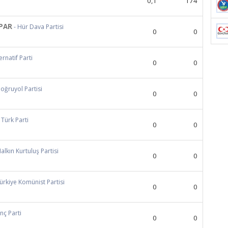
0,1
174
PAR
- Hür Dava Partisi
0
0
ternatif Parti
0
0
Doğruyol Partisi
0
0
- Türk Parti
0
0
Halkın Kurtuluş Partisi
0
0
Türkiye Komünist Partisi
0
0
nç Parti
0
0