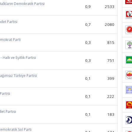
Halkların Demokratik Partisi
0,9
2533
adet Partisi
0,7
2080
emokrat Parti
0,3
815
- Halk ve Eşitlik Partisi
0,3
751
Bağımsız Türkiye Partisi
0,1
399
 Partisi
0,1
222
llet Partisi
0,1
183
Demokratik Sol Parti