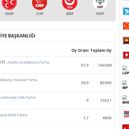
MHP
CHP
BBP
HDP
İYE BAŞKANLIĞI
Oy Oranı
Toplam Oy
RTİ
- Adalet ve Kalkınma Partisi
57,9
164368
Milliyetçi Hareket Partisi
28,9
82090
Cumhuriyet Halk Partisi
9
25521
üyük Birlik Partisi
1,7
4896