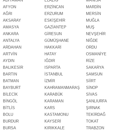
ADIYAMAN
ELAZIĞ
MANİSA
AFYON
ERZİNCAN
MARDİN
AĞRI
ERZURUM
MERSİN
AKSARAY
ESKİŞEHİR
MUĞLA
AMASYA
GAZİANTEP
MUŞ
ANKARA
GİRESUN
NEVŞEHİR
ANTALYA
GÜMÜŞHANE
NİĞDE
ARDAHAN
HAKKARİ
ORDU
ARTVİN
HATAY
OSMANİYE
AYDIN
IĞDIR
RİZE
BALIKESİR
ISPARTA
SAKARYA
BARTIN
İSTANBUL
SAMSUN
BATMAN
İZMİR
SİİRT
BAYBURT
KAHRAMANMARAŞ
SİNOP
BİLECİK
KARABÜK
SİVAS
BİNGÖL
KARAMAN
ŞANLIURFA
BİTLİS
KARS
ŞIRNAK
BOLU
KASTAMONU
TEKİRDAĞ
BURDUR
KAYSERİ
TOKAT
BURSA
KIRIKKALE
TRABZON