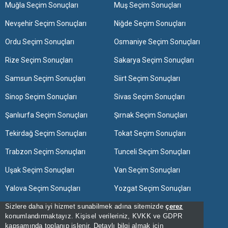
Muğla Seçim Sonuçları
Muş Seçim Sonuçları
Nevşehir Seçim Sonuçları
Niğde Seçim Sonuçları
Ordu Seçim Sonuçları
Osmaniye Seçim Sonuçları
Rize Seçim Sonuçları
Sakarya Seçim Sonuçları
Samsun Seçim Sonuçları
Siirt Seçim Sonuçları
Sinop Seçim Sonuçları
Sivas Seçim Sonuçları
Şanlıurfa Seçim Sonuçları
Şırnak Seçim Sonuçları
Tekirdağ Seçim Sonuçları
Tokat Seçim Sonuçları
Trabzon Seçim Sonuçları
Tunceli Seçim Sonuçları
Uşak Seçim Sonuçları
Van Seçim Sonuçları
Yalova Seçim Sonuçları
Yozgat Seçim Sonuçları
Sizlere daha iyi hizmet sunabilmek adına sitemizde
Zonguldak Seçim Sonuçları
çerez
konumlandırmaktayız. Kişisel verileriniz, KVKK ve GDPR
kapsamında toplanıp işlenir. Detaylı bilgi almak için