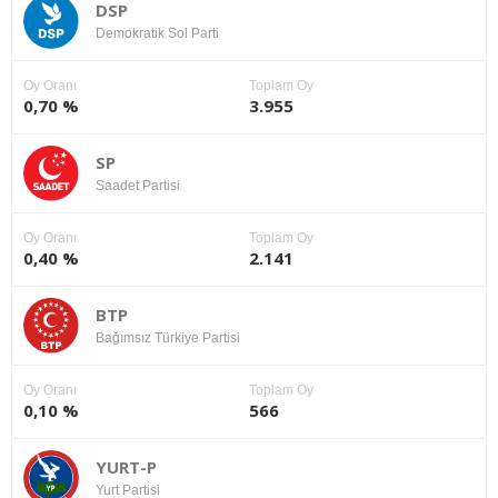
DSP
Demokratik Sol Parti
Oy Oranı
Toplam Oy
0,70 %
3.955
SP
Saadet Partisi
Oy Oranı
Toplam Oy
0,40 %
2.141
BTP
Bağımsız Türkiye Partisi
Oy Oranı
Toplam Oy
0,10 %
566
YURT-P
Yurt Partisi