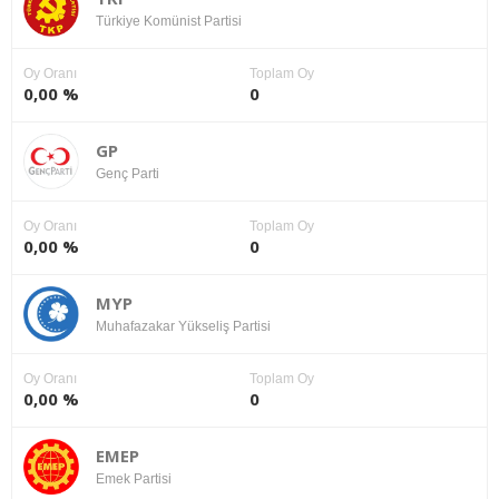
Türkiye Komünist Partisi
Oy Oranı
Toplam Oy
0,00 %
0
GP
Genç Parti
Oy Oranı
Toplam Oy
0,00 %
0
MYP
Muhafazakar Yükseliş Partisi
Oy Oranı
Toplam Oy
0,00 %
0
EMEP
Emek Partisi