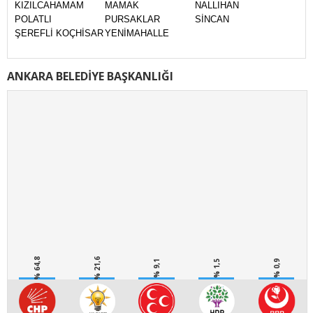
KIZILCAHAMAM
MAMAK
NALLIHAN
POLATLI
PURSAKLAR
SİNCAN
ŞEREFLİ KOÇHİSAR
YENİMAHALLE
ANKARA BELEDİYE BAŞKANLIĞI
% 64,8
% 21,6
% 9,1
% 1,5
% 0,9