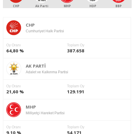
CHP
Ak Parti
MHP
HDP
BBP
CHP
Cumhuriyet Halk Partisi
Oy Oranı
Toplam Oy
64,80 %
387.658
AK PARTİ
Adalet ve Kalkınma Partisi
Oy Oranı
Toplam Oy
21,60 %
129.191
MHP
Milliyetçi Hareket Partisi
Oy Oranı
Toplam Oy
9,10 %
54.171