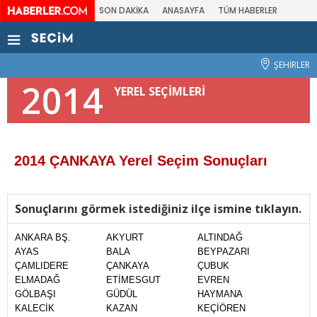
SON DAKİKA
ANASAYFA
TÜM HABERLER
ŞEHİRLER
2014
YEREL SEÇİMLERİ
2014 ÇANKAYA Yerel Seçim Sonuçları
Sonuçlarını görmek istediğiniz ilçe ismine tıklayın.
ANKARA BŞ.
AKYURT
ALTINDAĞ
AYAS
BALA
BEYPAZARI
ÇAMLIDERE
ÇANKAYA
ÇUBUK
ELMADAĞ
ETİMESGUT
EVREN
GÖLBAŞI
GÜDÜL
HAYMANA
KALECİK
KAZAN
KEÇİÖREN