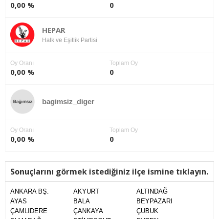
0,00 %
0
HEPAR
Halk ve Eşitlik Partisi
Oy Oranı
Toplam Oy
0,00 %
0
bagimsiz_diger
Oy Oranı
Toplam Oy
0,00 %
0
Sonuçlarını görmek istediğiniz ilçe ismine tıklayın.
ANKARA BŞ.
AKYURT
ALTINDAĞ
AYAS
BALA
BEYPAZARI
ÇAMLIDERE
ÇANKAYA
ÇUBUK