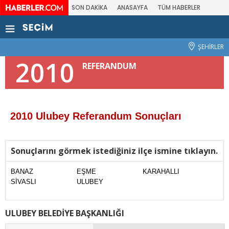
SON DAKİKA
ANASAYFA
TÜM HABERLER
ŞEHİRLER
2010
REFERANDUM
2010 Ulubey Referandum Sonuçları
Sonuçlarını görmek istediğiniz ilçe ismine tıklayın.
BANAZ
EŞME
KARAHALLI
SİVASLI
ULUBEY
ULUBEY BELEDİYE BAŞKANLIĞI