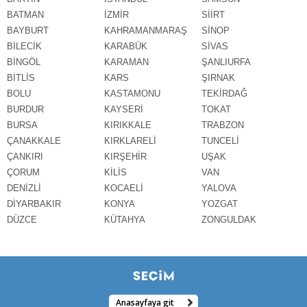
BATMAN
İZMİR
SİİRT
BAYBURT
KAHRAMANMARAŞ
SİNOP
BİLECİK
KARABÜK
SİVAS
BİNGÖL
KARAMAN
ŞANLIURFA
BİTLİS
KARS
ŞIRNAK
BOLU
KASTAMONU
TEKİRDAĞ
BURDUR
KAYSERİ
TOKAT
BURSA
KIRIKKALE
TRABZON
ÇANAKKALE
KIRKLARELİ
TUNCELİ
ÇANKIRI
KIRŞEHİR
UŞAK
ÇORUM
KİLİS
VAN
DENİZLİ
KOCAELİ
YALOVA
DİYARBAKIR
KONYA
YOZGAT
DÜZCE
KÜTAHYA
ZONGULDAK
Anasayfaya git