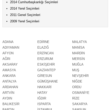
2014 Cumhurbaşkanlığı Seçimleri
2014 Yerel Seçimleri
2011 Genel Seçimleri
2009 Yerel Seçimleri
ADANA
EDİRNE
MALATYA
ADIYAMAN
ELAZIĞ
MANİSA
AFYON
ERZİNCAN
MARDİN
AĞRI
ERZURUM
MERSİN
AKSARAY
ESKİŞEHİR
MUĞLA
AMASYA
GAZİANTEP
MUŞ
ANKARA
GİRESUN
NEVŞEHİR
ANTALYA
GÜMÜŞHANE
NİĞDE
ARDAHAN
HAKKARİ
ORDU
ARTVİN
HATAY
OSMANİYE
AYDIN
IĞDIR
RİZE
BALIKESİR
ISPARTA
SAKARYA
BARTIN
İSTANBUL
SAMSUN