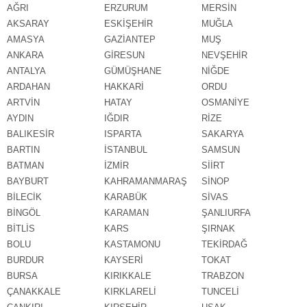
AĞRI
ERZURUM
MERSİN
AKSARAY
ESKİŞEHİR
MUĞLA
AMASYA
GAZİANTEP
MUŞ
ANKARA
GİRESUN
NEVŞEHİR
ANTALYA
GÜMÜŞHANE
NİĞDE
ARDAHAN
HAKKARİ
ORDU
ARTVİN
HATAY
OSMANİYE
AYDIN
IĞDIR
RİZE
BALIKESİR
ISPARTA
SAKARYA
BARTIN
İSTANBUL
SAMSUN
BATMAN
İZMİR
SİİRT
BAYBURT
KAHRAMANMARAŞ
SİNOP
BİLECİK
KARABÜK
SİVAS
BİNGÖL
KARAMAN
ŞANLIURFA
BİTLİS
KARS
ŞIRNAK
BOLU
KASTAMONU
TEKİRDAĞ
BURDUR
KAYSERİ
TOKAT
BURSA
KIRIKKALE
TRABZON
ÇANAKKALE
KIRKLARELİ
TUNCELİ