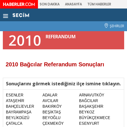
SON DAKİKA
ANASAYFA
TÜM HABERLER
ŞEHİRLER
2010
REFERANDUM
2010 Bağcılar Referandum Sonuçları
Sonuçlarını görmek istediğiniz ilçe ismine tıklayın.
ESENLER
ADALAR
ARNAVUTKÖY
ATAŞEHİR
AVCILAR
BAĞCILAR
BAHÇELİEVLER
BAKIRKÖY
BAŞAKŞEHİR
BAYRAMPAŞA
BEŞİKTAŞ
BEYKOZ
BEYLİKDÜZÜ
BEYOĞLU
BÜYÜKÇEKMECE
ÇATALCA
ÇEKMEKÖY
ESENYURT