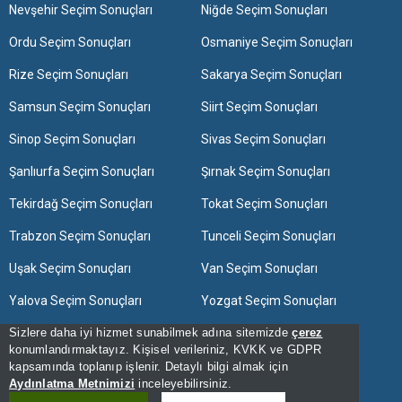
Nevşehir Seçim Sonuçları
Niğde Seçim Sonuçları
Ordu Seçim Sonuçları
Osmaniye Seçim Sonuçları
Rize Seçim Sonuçları
Sakarya Seçim Sonuçları
Samsun Seçim Sonuçları
Siirt Seçim Sonuçları
Sinop Seçim Sonuçları
Sivas Seçim Sonuçları
Şanlıurfa Seçim Sonuçları
Şırnak Seçim Sonuçları
Tekirdağ Seçim Sonuçları
Tokat Seçim Sonuçları
Trabzon Seçim Sonuçları
Tunceli Seçim Sonuçları
Uşak Seçim Sonuçları
Van Seçim Sonuçları
Yalova Seçim Sonuçları
Yozgat Seçim Sonuçları
Sizlere daha iyi hizmet sunabilmek adına sitemizde
Zonguldak Seçim Sonuçları
çerez
konumlandırmaktayız. Kişisel verileriniz, KVKK ve GDPR
kapsamında toplanıp işlenir. Detaylı bilgi almak için
[Hata Bildir] - 15:32:08 - 12
Aydınlatma Metnimizi
inceleyebilirsiniz.