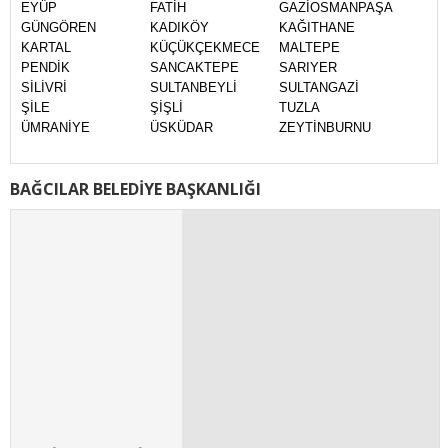
EYÜP
FATİH
GAZİOSMANPAŞA
GÜNGÖREN
KADIKÖY
KAĞITHANE
KARTAL
KÜÇÜKÇEKMECE
MALTEPE
PENDİK
SANCAKTEPE
SARIYER
SİLİVRİ
SULTANBEYLİ
SULTANGAZİ
ŞİLE
ŞİŞLİ
TUZLA
ÜMRANİYE
ÜSKÜDAR
ZEYTİNBURNU
BAĞCILAR BELEDİYE BAŞKANLIĞI