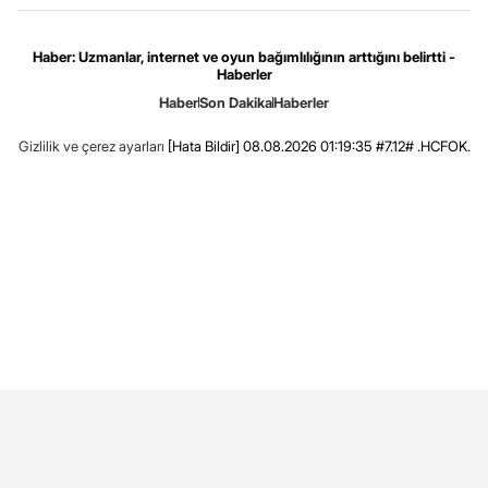
Haber: Uzmanlar, internet ve oyun bağımlılığının arttığını belirtti -
Haberler
Haber
Son Dakika
Haberler
Gizlilik ve çerez ayarları
[Hata Bildir]
08.08.2026 01:19:35 #7.12# .HCFOK.