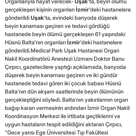
Organlarıyla hayat verecek-
Uşak
'ta, beyin ölümü
gerçekleşen kişinin organları
İzmir
'deki hastanelere
gönderildi
Uşak
'ta, evindeki banyoda düşerek
beyin kanaması geçiren ve tedavi gördüğü
hastanede beyin ölümü gerçekleşen 61 yaşındaki
Hüsnü Balta'nın organları
İzmir
'deki hastanelere
gönderildi.Medical Park Uşak Hastanesi Organ
Nakil Koordinatörü Anestezi Uzmanı Doktor Banu
Çırpıcı, gazetecilere yaptığı açıklamada, banyoda
düşerek beyin kanaması geçiren ve iki gündür
hastanede tedavi gören iki çocuk babası Hüsnü
Balta'nın dün akşam saatlerinde beyin ölümünün
gerçekleştiğini söyledi. Balta'nın yakınlarının organ
bağışı kararı vermesinin ardından İzmir Organ Nakil
Koordinasyon Merkezi ile irtibata geçtiklerini ve
uygun hastaların tespit edildiğini aktaran Çırpıcı,
"Gece yarısı Ege Üniversitesi Tıp Fakültesi