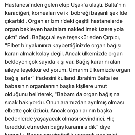
Hastanesi'nden gelen ekip Uşak'a ulaştı. Balta'nın
karaciğeri, korneaları ve iki böbreği başarılı şekilde
çıkartıldı. Organlar İzmir'deki çeşitli hastanelerde
organ bekleyen hastalara nakledilmek üzere yola
çıktı" dedi. Bağışçı aileye teşekkür eden Çırpıcı,
"Elbet bir yakınınızı kaybettiğinizde organ bağışı
kararı almak kolay değil. Ancak ülkemizde organ
bekleyen çok sayıda kişi var. Bağış kararını alan
aileye teşekkür ediyorum. Umarım ülkemizde organ
bağışı artar" ifadesini kullandı.İbrahim Balta ise
babasının organlarının başka kişilere umut
olduğunu belirterek, "Babam da organ bağışına
sıcak bakıyordu. Onun aramızdan ayrılmış olması
elbette çok üzücü. Ancak organlarının başka
bedenlerde yaşayacak olması sevindirici. Hiç
tereddüt etmeden bağış kararını aldık" diye
konuştu. Babasının simitçilik yaparak geçimini