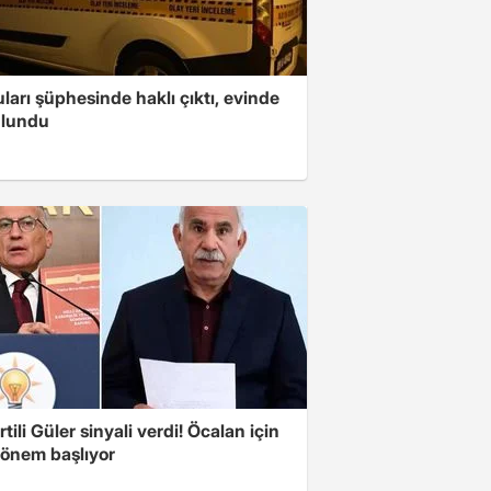
arı şüphesinde haklı çıktı, evinde
ulundu
tili Güler sinyali verdi! Öcalan için
dönem başlıyor