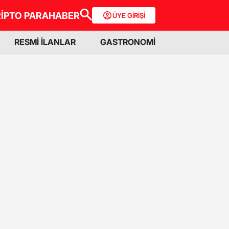
İPTO PARA
HABER
ÜYE GİRİŞİ
RESMİ İLANLAR
GASTRONOMİ