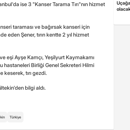
Uçağa 
tanbul'da ise 3 "Kanser Tarama Tırı"nın hizmet
olaca
nseri taraması ve bağırsak kanseri için
fade eden Şener, tırın kentte 2 yıl hizmet
 ve eşi Ayşe Kamçı, Yeşilyurt Kaymakamı
astaneleri Birliği Genel Sekreteri Hilmi
 keserek, tırı gezdi.
tekin'den bilgi aldı.
kin
Türkiye