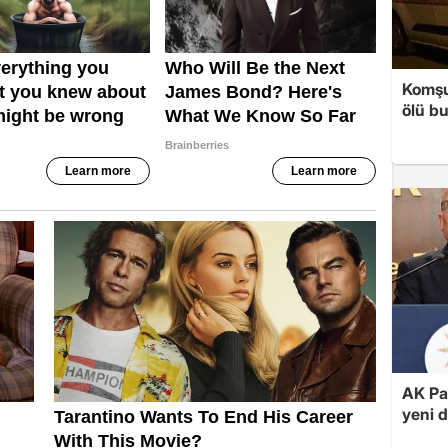
Komşul
ölü b
AK Par
yeni 