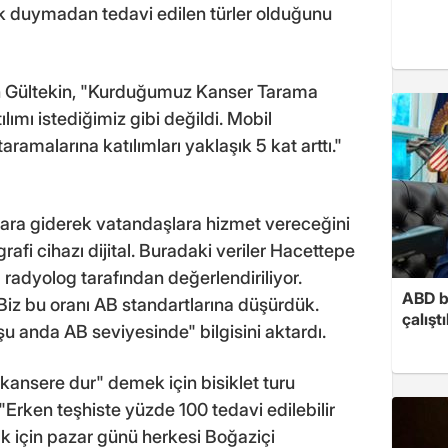
k duymadan tedavi edilen türler olduğunu
en Gültekin, "Kurduğumuz Kanser Tarama
ımı istediğimiz gibi değildi. Mobil
ramalarına katılımları yaklaşık 5 kat arttı."
alara giderek vatandaşlara hizmet vereceğini
fi cihazı dijital. Buradaki veriler Hacettepe
 radyolog tarafından değerlendiriliyor.
ABD b
 Biz bu oranı AB standartlarına düşürdük.
çalışt
u anda AB seviyesinde" bilgisini aktardı.
"kansere dur" demek için bisiklet turu
"Erken teşhiste yüzde 100 tedavi edilebilir
k için pazar günü herkesi Boğaziçi