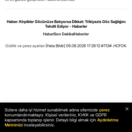
Haber: Kirpikler Gözünüze Batıyorsa Dikkat: Trikiyazis Göz Sağlığını
Tehdit Ediyor - Haberler
Haber
Son Dakika
Haberler
Gizlilik ve çerez ayarları
[Hata Bildir]
09.08.2026 17:29:12 #7.13# .HCFOK.
×
Sizlere daha iyi hizmet sunabilmek adına sitemizde
çerez
konumlandırmaktayız. Kişisel verileriniz, KVKK ve GDPR
kapsamında toplanıp işlenir. Detaylı bilgi almak için
Aydınlatma
Metnimizi
inceleyebilirsiniz.