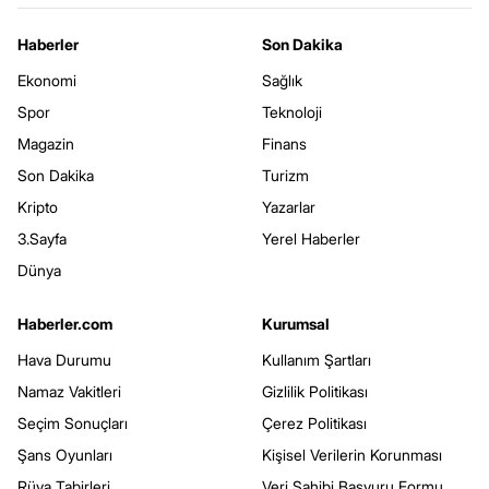
Haberler
Son Dakika
Ekonomi
Sağlık
Spor
Teknoloji
Magazin
Finans
Son Dakika
Turizm
Kripto
Yazarlar
3.Sayfa
Yerel Haberler
Dünya
Haberler.com
Kurumsal
Hava Durumu
Kullanım Şartları
Namaz Vakitleri
Gizlilik Politikası
Seçim Sonuçları
Çerez Politikası
Şans Oyunları
Kişisel Verilerin Korunması
Rüya Tabirleri
Veri Sahibi Başvuru Formu