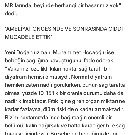
MR'larında, beyinde herhangi bir hasarımız yok"
dedi.
'AMELİYAT ÖNCESİNDE VE SONRASINDA CİDDİ
MÜCADELE ETTİK'
Yeni Doğan uzmanı Muhammet Hocaoğlu ise
bebeğin sağlığına kavuştuğunu ifade ederek,
"Vakamızı özellikli kılan nokta, sağ taraflı bir
diyafram hernisi olmasıydı. Normal diyafram
hernileri zaten nadir görülürken, bunun sağ tarafta
olması yüzde 10-15'lik bir oranla durumu daha da
nadir kılmaktadır. Fıtık içine giren organ miktarı ne
kadar fazlaysa, ölüm riski de o kadar artmaktadır.
Bizim hastamızda ince bağırsağın önemli bir
bölümü, kalın bağırsak ve hatta karaciğer bile sağ
toraksın içindeydi. Bu sebeple bebeğimizle ilgili