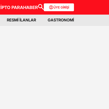
İPTO PARA
HABER
ÜYE GİRİŞİ
RESMİ İLANLAR
GASTRONOMİ