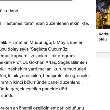
ü kutlandı
si Hastanesi tarafından düzenlenen etkinlikte,
.
Korku 
oldu
relik Hizmetleri Müdürlüğü, 5 Mayıs Ebeler
nü dolayısıyla 'Sağlıkta Gücümüz:
temalı kapsamlı ve anlamlı bir program
kimi Prof. Dr. Gökhan Artaş, Sağlık Bilimleri
rkıl, başhekim yardımcıları, kurum müdürleri
i, klinik yöneticileri, hemşireler ile öğrenciler
ogramın ikinci bölümünde panel düzenlendi.
ünde gerçekleştirilen panelde dört
 sundu.
ereken en önemli özelliğin empati olduğunu