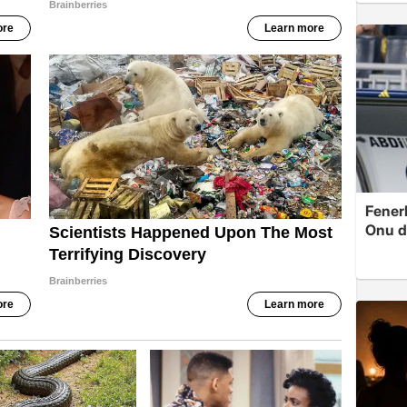
Fenerb
Onu d