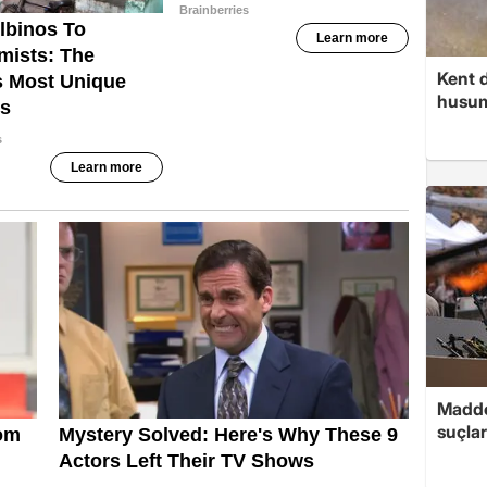
Kent d
husume
Madde
suçlar