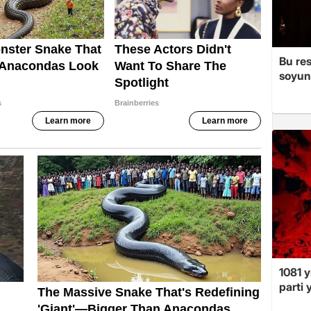
Bu re
soyun
1081 y
parti 