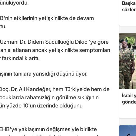
şünülüyordu.
Başkan
sözler
nin etkilerinin yetişkinlikte de devam
tu.
 Uzmanı Dr. Didem Sücüllüoğlu Dikici'ye göre
tanısı atlanan ancak yetişkinlikte semptomları
arkındalık arttı.
ışının tanılara yansıdığı düşünülüyor.
Doç. Dr. Ali Kandeğer, hem Türkiye'de hem de
İsrail
cuklarda rahatsızlığın görülme sıklığının
gönde
ün yüzde 10'un üzerinde olduğunu
HB'ye yaklaşımın değişmesiyle birlikte