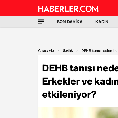
SON DAKİKA
KADIN
Anasayfa
Sağlık
DEHB tanısı neden bu ka
DEHB tanısı nede
Erkekler ve kadınl
etkileniyor?