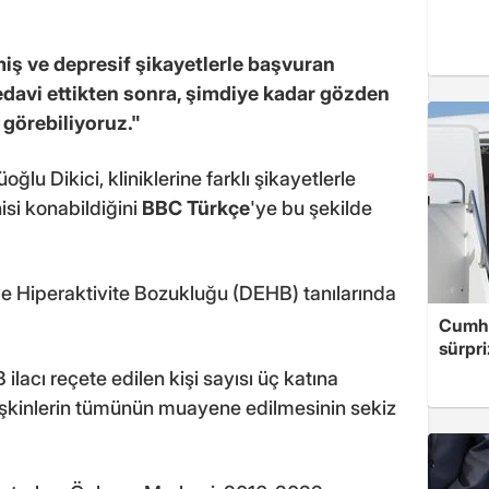
iş ve depresif şikayetlerle başvuran
davi ettikten sonra, şimdiye kadar gözden
görebiliyoruz."
ğlu Dikici, kliniklerine farklı şikayetlerle
si konabildiğini
BBC Türkçe
'ye bu şekilde
ve Hiperaktivite Bozukluğu (DEHB) tanılarında
Cumhu
sürpri
lacı reçete edilen kişi sayısı üç katına
tişkinlerin tümünün muayene edilmesinin sekiz