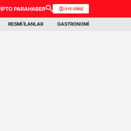
İPTO PARA
HABER
ÜYE GİRİŞİ
RESMİ İLANLAR
GASTRONOMİ