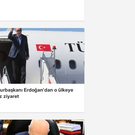
rbaşkanı Erdoğan'dan o ülkeye
z ziyaret