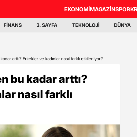
EKONOMİ
MAGAZİN
SPOR
KR
FİNANS
3. SAYFA
TEKNOLOJİ
DÜNYA
dar arttı? Erkekler ve kadınlar nasıl farklı etkileniyor?
n bu kadar arttı?
ar nasıl farklı