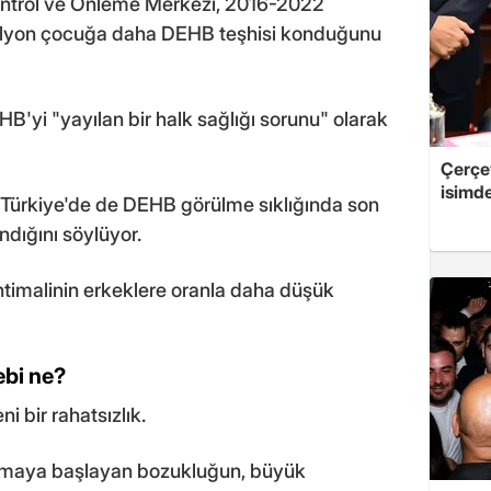
ontrol ve Önleme Merkezi, 2016-2022
r milyon çocuğa daha DEHB teşhisi konduğunu
HB'yi "yayılan bir halk sağlığı sorunu" olarak
Çerçe
isimd
Türkiye'de de DEHB görülme sıklığında son
andığını söylüyor.
ihtimalinin erkeklere oranla daha düşük
ebi ne?
i bir rahatsızlık.
ınmaya başlayan bozukluğun, büyük