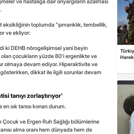
eşmeler ve hastalığa dair önyargıların azalması
.
t eksikliğinin toplumda "şımarıklık, tembellik,
or ve ekliyor:
di ki DEHB nörogelişimsel yani beyin
Türkiy
ta olan çocukların yüzde 80'i ergenlikte ve
Harek
dur olmaya devam ediyor. Hiperaktivite ve
i gösterirken, dikkat ile ilgili sorunlar devam
si tanıyı zorlaştırıyor'
en sık tanısı konan durum.
e Çocuk ve Ergen Ruh Sağlığı bölümlerine
tanısı alma oranı hem dünyada hem de