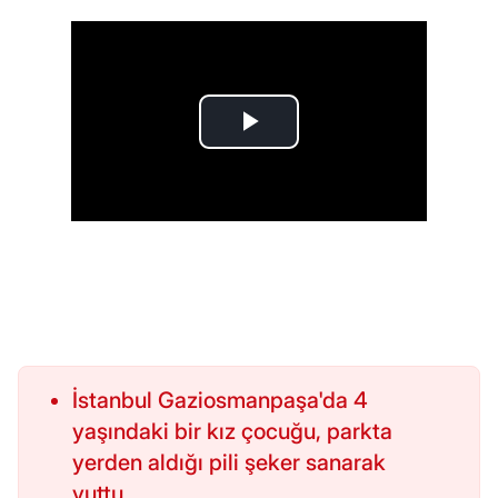
İstanbul Gaziosmanpaşa'da 4
yaşındaki bir kız çocuğu, parkta
yerden aldığı pili şeker sanarak
yuttu.