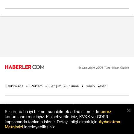
© Copyright 2026 Tüm Hakları Gizlidir.
Hakkımızda
Reklam
İletişim
Künye
Yayın İlkeleri
Haberler
Son Dakika
×
Sizlere daha iyi hizmet sunabilmek adına sitemizde
çerez
Ekonomi
Sağlık
konumlandırmaktayız. Kişisel verileriniz, KVKK ve GDPR
kapsamında toplanıp işlenir. Detaylı bilgi almak için
Aydınlatma
Spor
Teknoloji
Metnimizi
inceleyebilirsiniz.
Magazin
Finans