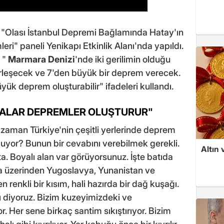
in "Olası İstanbul Depremi Bağlamında Hatay'ın
ri" paneli Yenikapı Etkinlik Alanı'nda yapıldı.
y "
Marmara Denizi
'nde iki gerilimin olduğu
irleşecek ve 7'den büyük bir deprem verecek.
üyük deprem oluşturabilir" ifadeleri kullandı.
MALAR DEPREMLER OLUŞTURUR"
 zaman Türkiye'nin çeşitli yerlerinde deprem
uyor? Bunun bir cevabını verebilmek gerekli.
Altın 
ta. Boyalı alan var görüyorsunuz. İşte batıda
a üzerinden Yugoslavya, Yunanistan ve
 renkli bir kısım, hali hazırda bir dağ kuşağı.
 diyoruz. Bizim kuzeyimizdeki ve
or. Her sene birkaç santim sıkıştırıyor. Bizim