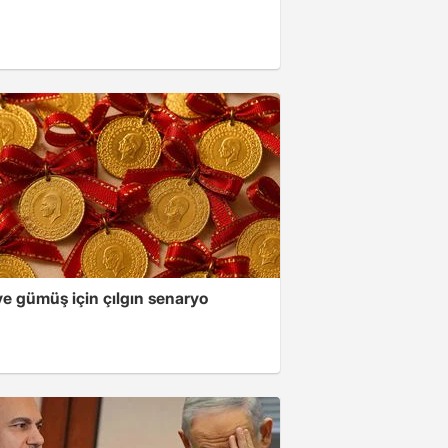
ve gümüş için çılgın senaryo