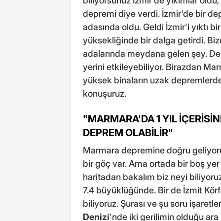
biliyorsunuz İzmir'de yıkımlar old
depremi diye verdi. İzmir'de bir d
adasında oldu. Geldi İzmir'i yıktı b
yüksekliğinde bir dalga getirdi. B
adalarında meydana gelen şey. Dem
yerini etkileyebiliyor. Birazdan Ma
yüksek binaların uzak depremlerden
konuşuruz.
"MARMARA'DA 1 YIL İÇERİSİ
DEPREM OLABİLİR"
Marmara depremine doğru geliyoruz
bir göç var. Ama ortada bir boş yer
haritadan bakalım biz neyi biliyor
7.4 büyüklüğünde. Bir de İzmit Kör
biliyoruz. Şurası ve şu soru işaretle
Denizi
'nde iki gerilimin olduğu ar