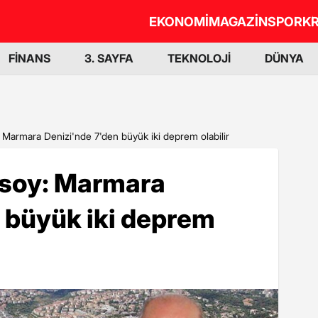
EKONOMİ
MAGAZİN
SPOR
KR
FİNANS
3. SAYFA
TEKNOLOJİ
DÜNYA
: Marmara Denizi'nde 7'den büyük iki deprem olabilir
Ersoy: Marmara
 büyük iki deprem