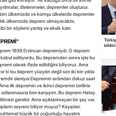
ı gibi kıvrılıyor. Yer kabuğu önce bir kıvrılır
 ayrılmalar, ötelenmeler, depremler oluşturur.
bizim ülkemizde ve komşu ülkelerde depremler
artık ülkemizde deprem olmayacaktır,
i bir söylemi yanlış ve eksik kalır.
Türkiy
EPREMİ"
bildir
deprem 1939 Erzincan depremiydi. O deprem
kabul ediliyordu. Bu depremden sonra işte bu
remi olarak ifade edildiğini biliyoruz. Ama
 ki bu deprem yüzyılın değil son iki bin yılda
premdir deniyor.Depremin ardından dokuz saat
Ama ilk depremin ve ikinci depremin birlikte
 adlanmasına ben karşıyım. Bu deprem Hatay
ilmesi gerekir. Ama açıklanmayan bir şey var.
ların sayısını biliyor muyuz? Kayıpları
 muhtemel büyük bir çoğunluğu hayatını