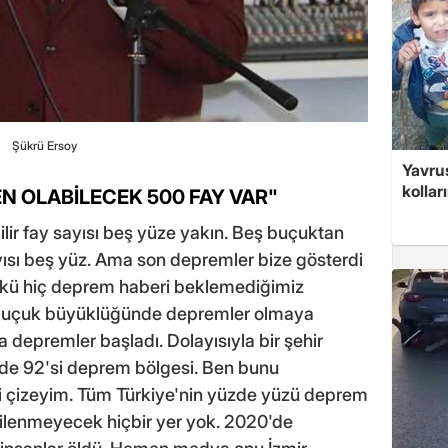
Şükrü Ersoy
Yavrus
kolları
N OLABİLECEK 500 FAY VAR"
lir fay sayısı beş yüze yakın. Beş buçuktan
yısı beş yüz. Ama son depremler bize gösterdi
ünkü hiç deprem haberi beklemediğimiz
buçuk büyüklüğünde depremler olmaya
 depremler başladı. Dolayısıyla bir şehir
zde 92'si deprem bölgesi. Ben bunu
 çizeyim. Tüm Türkiye'nin yüzde yüzü deprem
ilenmeyecek hiçbir yer yok. 2020'de