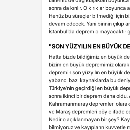
ülkemiz de dağ kuşakları boyunca hal
sonra da kırılır. O kırıklar boyunca
Henüz bu süreçler bitmediği için 
devam edecek. Yani birinin çıkıp 
İstanbul'da deprem olmayacaktır gib
"SON YÜZYILIN EN BÜYÜK D
Hatta bizde bildiğimiz en büyük 
bizim en büyük depremimiz olarak 
depremin son yüzyılın en büyük dep
yabancı bazı kaynaklarda bu deniyor
Türkiye'nin geçirdiği en büyük de
sonra ikinci bir deprem daha oldu. 
Kahramanmaraş depremleri olarak
ve Maraş depremleri böyle ifade ed
Nedir o açıklanmayan bir şey? Kayıp
bilmiyoruz ve kayıpların kuvvetle