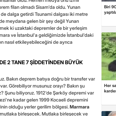
u, insanlar öldü. Hemen medya onu İzmir
Biri 9
eprem filan olmadı Sisam'da oldu. Yunan
yaptıl
ir de dalga getirdi Tsunami dalgası iki metre
izde meydana gelen bir şey değil Yunan
ek ki uzaktaki depremler de bir yerleşim
rmara ve İstanbul'a geldiğimizde İstanbul'daki
 nasıl etkileyebileceğini de ayrıca
NDE 2 TANE 7 ŞİDDETİNDEN BÜYÜK
. Bakın deprem batıya doğru bir transfer var
Her sa
 var. Görebiliyor musunuz orayı? Bakın şu
kardeş
uz? Şunu biliyoruz. 1912'de Şarköy depremi var
fezi'ne kadar gelen 1999 Kocaeli depremini
rinin olduğu yerler gerilim bölgesi.
Marmara
a mutlaka birleşecek. Mutlaka birleşecek ve