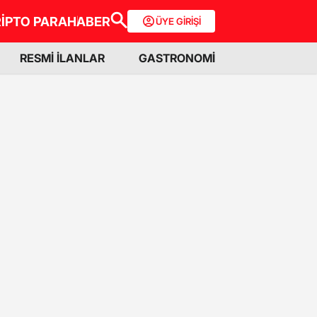
İPTO PARA
HABER
ÜYE GİRİŞİ
RESMİ İLANLAR
GASTRONOMİ