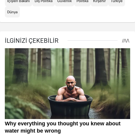
İçişleri Bakanı
Dış Politika
Güvenlik
Politika
Kırşehir
Türkiye
Dünya