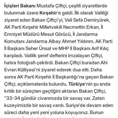
İçişleri Bakanı
Mustafa Çiftçi, çeşitli ziyaretlerde
bulunmak üzere
Kırşehir
'e geldi. İlk olarak Valiliği
ziyaret eden Bakan Çiftçi'yi, Vali Sefa Demiryürek,
AK Parti Kırşehir Milletvekili Necmettin Erkan, İl
Emniyet Müdürü Mesut Görücü, İl Jandarma
Komutanı Jandarma Albay Ahmet Yıldırım, AK Parti
İl Başkanı Seher Ünsal ve MHP İl Başkanı Arif Kılıç
karşıladı. Valilik şeref defterini imzalayan Çiftçi,
hatıra fotoğrafı çektirdi. Bakan Çiftçi buradan Ahi
Evran Külliyesi'ni ziyaret ederek dua etti. Daha
sonra AK Parti Kırşehir İl Başkanlığı'na geçen Bakan
Çiftçi, açıklamalarda bulundu.
Türkiye
'nin şu anda
kritik bir süreçten geçtiğini aktaran Bakan Çiftçi,
"33-34 gündür civarımızda bir savaş var. Zaten
kuzeyimizde bir savaş vardı. Suriye'de devam eden
süreci daha yeni yeni yoluna koyuyoruz. Bunun