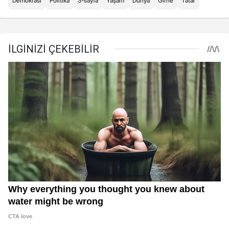
Demokrasi
Politika
3-sayfa
Yaşam
Dünya
Girne
Tatar