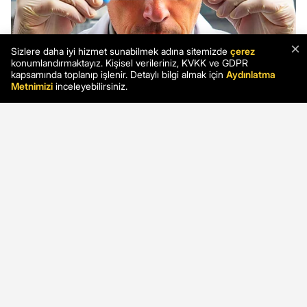
×
Sizlere daha iyi hizmet sunabilmek adına sitemizde
çerez
konumlandırmaktayız. Kişisel verileriniz, KVKK ve GDPR
kapsamında toplanıp işlenir. Detaylı bilgi almak için
Aydınlatma
Metnimizi
inceleyebilirsiniz.