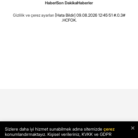
Haber
Son Dakika
Haberler
Gizlilik ve çerez ayarları
[Hata Bildir]
09.08.2026 12:45:51 #.0.3#
.HCFOK.
×
Sizlere daha iyi hizmet sunabilmek adına sitemizde
çerez
konumlandırmaktayız. Kişisel verileriniz, KVKK ve GDPR