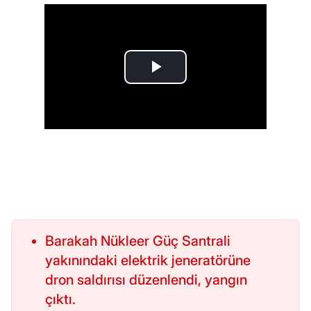
Barakah Nükleer Güç Santrali
yakınındaki elektrik jeneratörüne
dron saldırısı düzenlendi, yangın
çıktı.