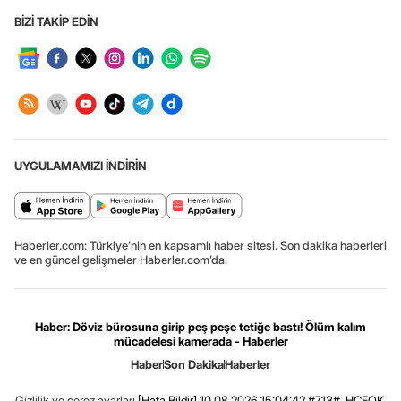
BİZİ TAKİP EDİN
UYGULAMAMIZI İNDİRİN
Haberler.com: Türkiye’nin en kapsamlı haber sitesi. Son dakika haberleri
ve en güncel gelişmeler Haberler.com’da.
Haber: Döviz bürosuna girip peş peşe tetiğe bastı! Ölüm kalım
mücadelesi kamerada - Haberler
Haber
Son Dakika
Haberler
Gizlilik ve çerez ayarları
[Hata Bildir]
10.08.2026 15:04:42 #7.13# .HCFOK.