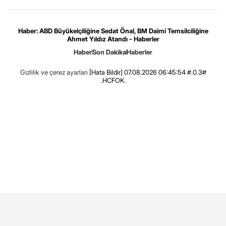
Haber: ABD Büyükelçiliğine Sedat Önal, BM Daimi Temsilciliğine
Ahmet Yıldız Atandı - Haberler
Haber
Son Dakika
Haberler
Gizlilik ve çerez ayarları
[Hata Bildir]
07.08.2026 06:45:54 #.0.3#
.HCFOK.